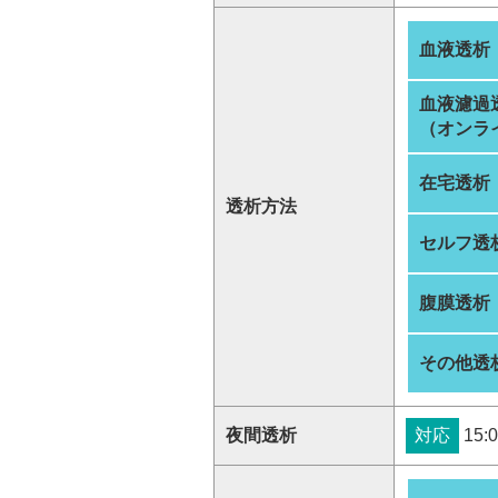
血液透析
血液濾過
（オンラ
在宅透析
透析方法
セルフ透
腹膜透析
その他透
夜間透析
対応
15:0