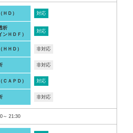
（ＨＤ）
対応
透析
対応
インＨＤＦ）
（ＨＨＤ）
非対応
析
非対応
（ＣＡＰＤ）
対応
析
非対応
0～ 21:30