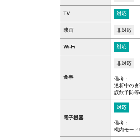
TV
対応
映画
非対応
Wi-Fi
対応
非対応
食事
備考：
透析中の食
誤飲予防等
対応
電子機器
備考：
機内モード