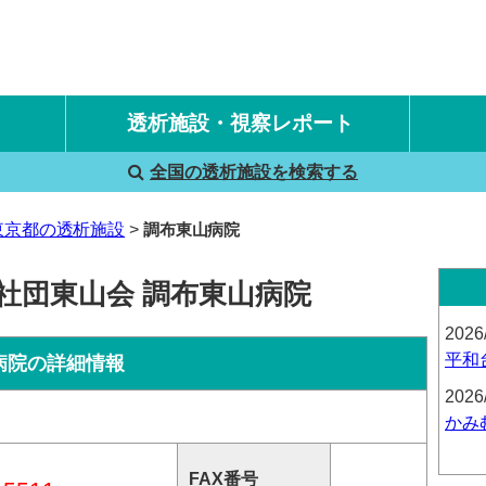
透析施設・視察レポート
全国の透析施設を検索する
国内旅行透析レポート
海外旅行透析レポート
東京都の透析施設
調布東山病院
社団東山会 調布東山病院
2026
平和
病院の詳細情報
2026
かみ
FAX番号