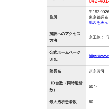
042-481
〒182-002
住所
東京都調布市
地図を表示
施設へのアクセス
京王線：『
方法
公式ホームページ
https://www.
URL
院長名
須永眞司
HD台数（同時透析
60台
数）
最大透析患者数
60