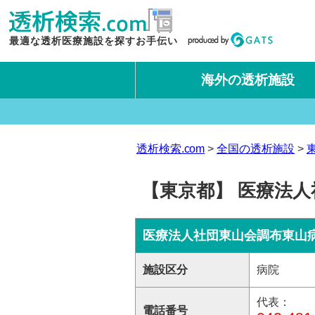
最適な透析医療施設を探すお手伝い
海外の透析施設
タイ王国
台湾
透析検索.com
全国の透析施設
【東京都】 医療法人
医療法人社団東山会調布東山
施設区分
病院
代表：
電話番号