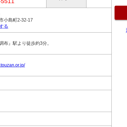
-5511
6
小島町2-32-17
する
調布』駅より徒歩約3分。
touzan.or.jp/