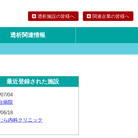
透析施設の皆様へ
関連企業の皆様へ
透析関連情報
論文・リサーチ
海外の透析食
最近登録された施設
/07/04
台病院
/06/18
むら内科クリニック