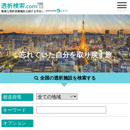
togg
メニュー
最適な透析医療施設を探すお手伝い
忘れていた自分を取り戻す旅
全国の透析施設を検索する
都道府県
キーワード
オプション