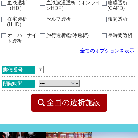
血液透析
血液濾過透析（オンライ
腹膜透析
（HD）
ンHDF）
(CAPD)
在宅透析
セルフ透析
夜間透析
(HHD)
オーバーナイ
旅行透析(臨時透析)
長時間透析
ト透析
全てのオプションを表示
〒
-
郵便番号
閉院時間