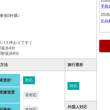
2026
平和
2026
院東側2軒隣）
かみ
町バス停おりてすぐ
駅徒歩4分
町駅徒歩8分
方法
旅行透析
液透析:
対応
対応
液濾過透
非対応
:
外国人対応
宅透析:
非対応