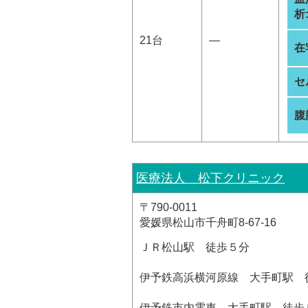
析
21台
―
在
セ
腹
医療法人 松下クリニック
〒790-0011
愛媛県松山市千舟町8-67-16
ＪＲ松山駅 徒歩５分
伊予鉄高浜横河原線 大手町駅 
伊予鉄市内電車 大手町駅 徒歩