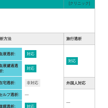
[クリニック]
析方法
旅行透析
血液透析:
対応
対応
血液濾過透
対応
析:
在宅透析:
非対応
外国人対応
セルフ透析:
―
―
腹膜透析:
対応