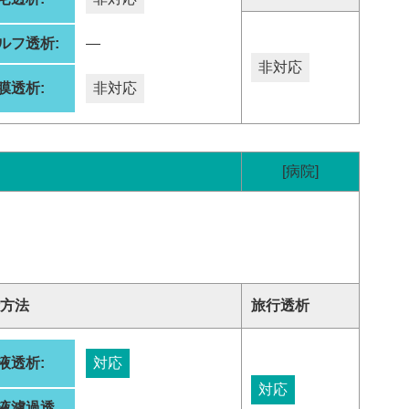
ルフ透析:
―
非対応
膜透析:
非対応
[病院]
方法
旅行透析
液透析:
対応
対応
液濾過透