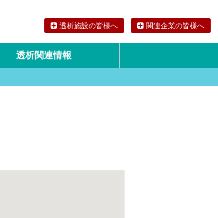
透析施設の皆様へ
関連企業の皆様へ
透析関連情報
論文・リサーチ
海外の透析食