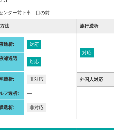
センター前下車 目の前
方法
旅行透析
液透析:
対応
対応
液濾過透
対応
:
宅透析:
非対応
外国人対応
ルフ透析:
―
―
膜透析:
非対応