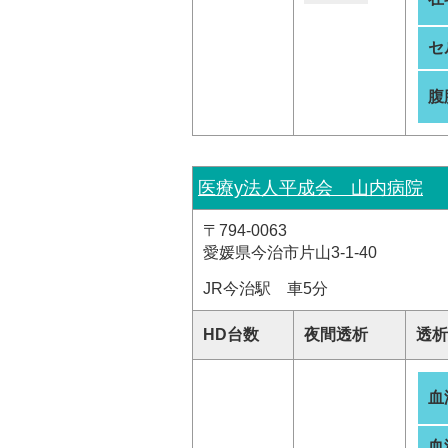
セ
腹
医療y法人平成会 山内病院
〒794-0063
愛媛県今治市片山3-1-40
JR今治駅 車5分
HD台数
夜間透析
透析
血
血