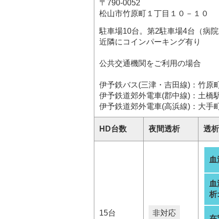
〒790-0052
松山市竹原町１丁目１０－１０
駐車場10台。第2駐車場4台（病
近隣にコインパーキング有り
公共交通機関をご利用の場合
伊予鉄バス(三津・吉田線)：竹原
伊予鉄道郊外電車(郡中線)：土橋
伊予鉄道郊外電車(高浜線)：大手
HD台数
夜間透析
透析
血
血
析
15台
非対応
在