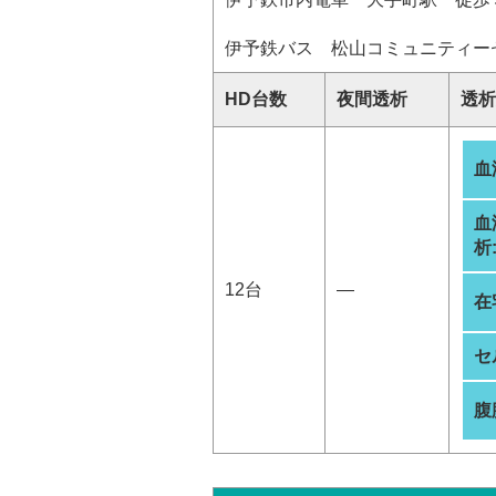
伊予鉄バス 松山コミュニティー
HD台数
夜間透析
透析
血
血
析
12台
―
在
セ
腹