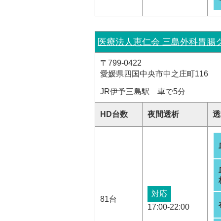
医療法人恵仁会 三島外科胃腸
〒799-0422
愛媛県四国中央市中之庄町116
JR伊予三島駅 車で5分
HD台数
夜間透析
透
対応
81台
17:00-22:00