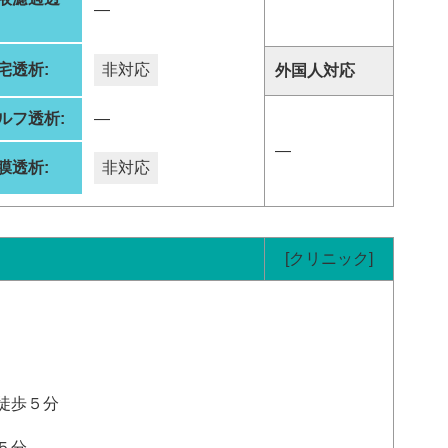
―
:
宅透析:
非対応
外国人対応
ルフ透析:
―
―
膜透析:
非対応
[クリニック]
徒歩５分
５分