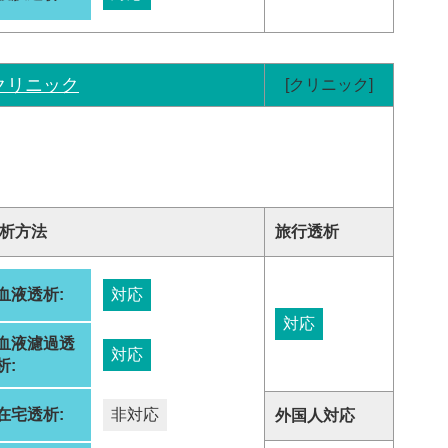
クリニック
[クリニック]
析方法
旅行透析
血液透析:
対応
対応
血液濾過透
対応
析:
在宅透析:
非対応
外国人対応