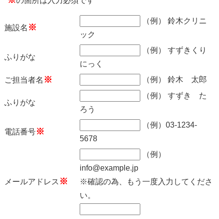
※
の箇所は入力必須です
（例） 鈴木クリニ
※
施設名
ック
（例） すずきくり
ふりがな
にっく
※
（例） 鈴木 太郎
ご担当者名
（例） すずき た
ふりがな
ろう
（例）03-1234-
※
電話番号
5678
（例）
info@example.jp
※
メールアドレス
※確認の為、もう一度入力してくださ
い。