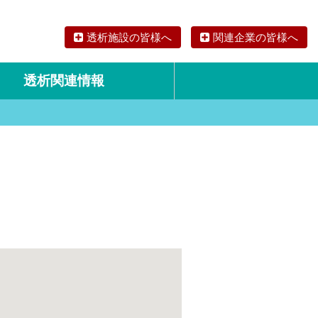
透析施設の皆様へ
関連企業の皆様へ
透析関連情報
論文・リサーチ
海外の透析食