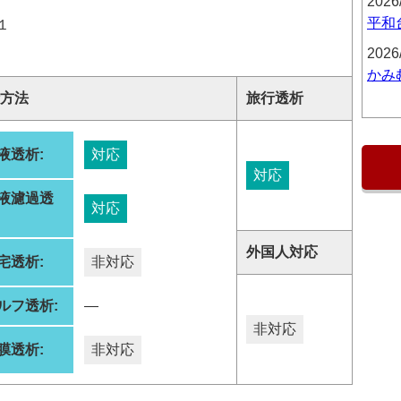
2026
平和
１
2026
かみ
方法
旅行透析
液透析:
対応
対応
液濾過透
対応
:
外国人対応
宅透析:
非対応
ルフ透析:
―
非対応
膜透析:
非対応