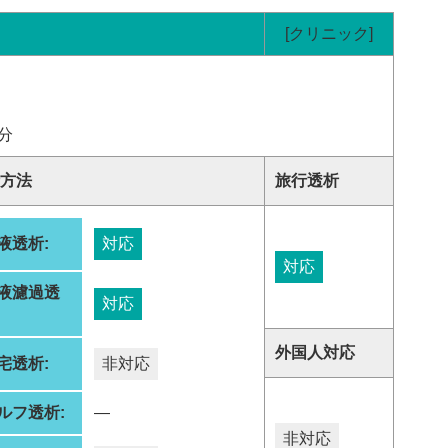
[クリニック]
分
方法
旅行透析
液透析:
対応
対応
液濾過透
対応
:
外国人対応
宅透析:
非対応
ルフ透析:
―
非対応