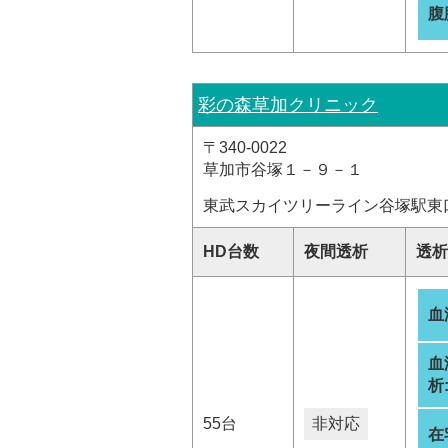
腹
彩の森草加クリニック
〒340-0022
草加市谷塚１－９－１
東武スカイツリーライン谷塚駅東
HD台数
夜間透析
透析
血
血
析
55台
非対応
在