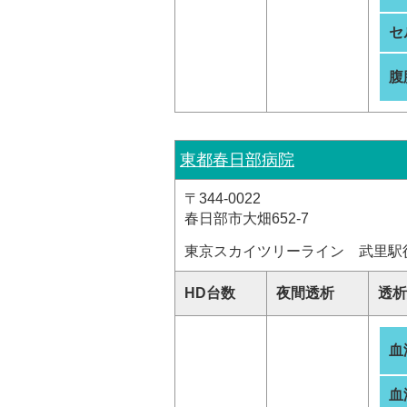
セ
腹
東都春日部病院
〒344-0022
春日部市大畑652-7
東京スカイツリーライン 武里駅
HD台数
夜間透析
透析
血
血