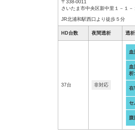
〒338-0011
さいたま市中央区新中里１－１－
JR北浦和駅西口より徒歩５分
HD台数
夜間透析
透析
血
血
析
37台
非対応
在
セ
腹