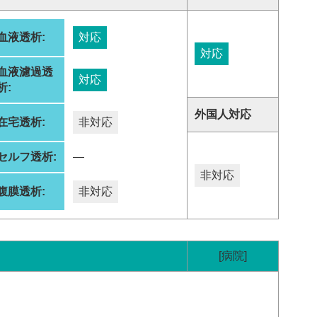
血液透析:
対応
対応
血液濾過透
対応
析:
外国人対応
在宅透析:
非対応
セルフ透析:
―
非対応
腹膜透析:
非対応
[病院]