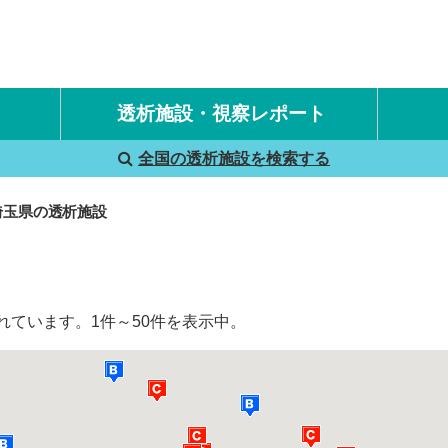
透析施設・視察レポート
全国の透析施設を検索する
国内旅行透析レポート
海外旅行透析レポート
埼玉県の透析施設
れています。1件～50件を表示中。