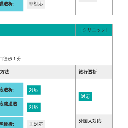
膜透析:
非対応
[クリニック]
口徒歩１分
方法
旅行透析
液透析:
対応
対応
液濾過透
対応
:
外国人対応
宅透析:
非対応