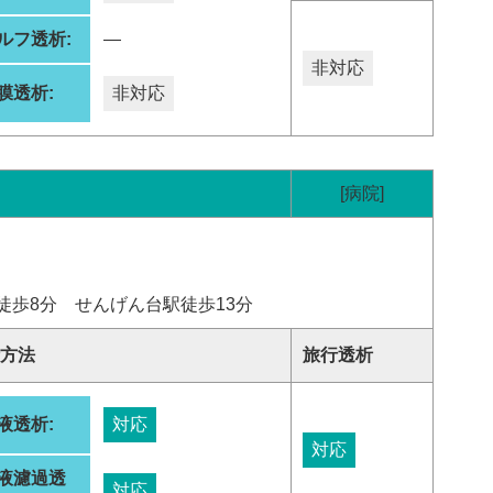
ルフ透析:
―
非対応
膜透析:
非対応
[病院]
徒歩8分 せんげん台駅徒歩13分
方法
旅行透析
液透析:
対応
対応
液濾過透
対応