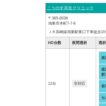
こうのす共生クリニック
〒365-0038
鴻巣市本町7-7-6
ＪＲ高崎線鴻巣駅東口下車徒歩10
HD台数
夜間透析
透析
血
血
析
12台
非対応
在
セ