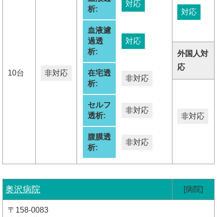
対応
析:
対応
血液濾
過透
対応
析:
外国人対
応
10台
非対応
在宅透
非対応
析:
セルフ
非対応
透析:
非対応
腹膜透
非対応
析:
奥沢病院
[病院]
〒158-0083