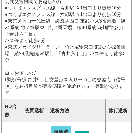
公共交通機関でお越しの方
●つくばエクスプレス線 青井駅 Ａ1出口より徒歩10分
●つくばエクスプレス線 六町駅 Ａ1出口より徒歩10分
●東京メトロ千代田線 綾瀬駅西口 東武バス3番乗場 綾
24系統[竹ノ塚駅東口行]4番乗場 綾40系統[花畑団地行]
『青井六丁目』
バス停より徒歩3分
●東武スカイツリーライン 竹ノ塚駅東口 東武バス2番乗
場 綾24系統[綾瀬駅行] 『青井六丁目』バス停より徒歩3
分
車でお越しの方
環状7号線 青井5丁目交差点を入り一つ目の交差点（信号
無）を右折目前が等潤病院と健診センター等潤がありま
す。
HD台
夜間透析
透析方法
旅行透析
数
血液透