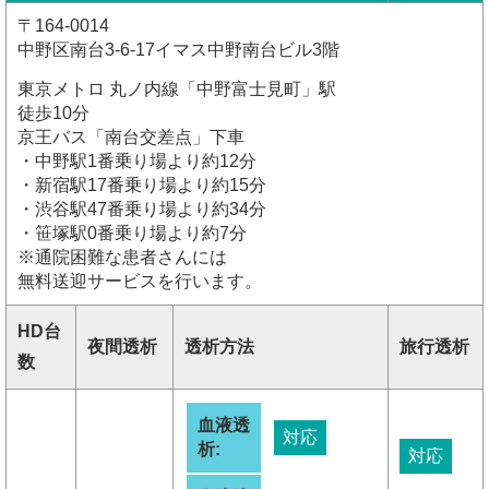
〒164-0014
中野区南台3-6-17イマス中野南台ビル3階
東京メトロ 丸ノ内線「中野富士見町」駅
徒歩10分
京王バス「南台交差点」下車
・中野駅1番乗り場より約12分
・新宿駅17番乗り場より約15分
・渋谷駅47番乗り場より約34分
・笹塚駅0番乗り場より約7分
※通院困難な患者さんには
無料送迎サービスを行います。
HD台
夜間透析
透析方法
旅行透析
数
血液透
対応
析:
対応