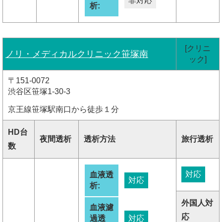
非対応
析:
[クリニ
ノリ・メディカルクリニック笹塚南
ック]
〒151-0072
渋谷区笹塚1-30-3
京王線笹塚駅南口から徒歩１分
HD台
夜間透析
透析方法
旅行透析
数
対応
血液透
対応
析:
外国人対
血液濾
応
過透
対応