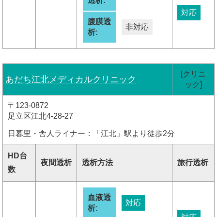
透析:
対応
腹膜透
非対応
析:
[クリニ
あだち江北メディカルクリニック
ック]
〒123-0872
足立区江北4-28-27
日暮里・舎人ライナー：「江北」駅より徒歩2分
HD台
夜間透析
透析方法
旅行透析
数
血液透
対応
析: