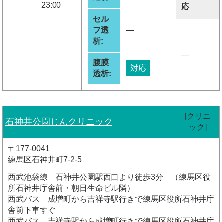
23:00
応
セル
フ透
―
析:
―
腹膜
対応
透析:
[クリニ
石神井公園じんクリニック
ック]
〒177-0041
練馬区石神井町7-2-5
西武池袋線 石神井公園駅西口より徒歩3分 （練馬区役
所石神井庁舎前・朝日生命ビル隣）
西武バス 成増町から吉祥寺駅行きで練馬区役所石神井庁
舎前下車すぐ
西武バス 吉祥寺駅から成増町行きで練馬区役所石神井庁