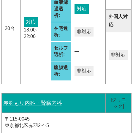
血液濾
過透
対応
析:
外国人対
対応
応
20台
在宅透
18:00-
非対応
析:
22:00
セルフ
―
透析:
非対応
腹膜透
非対応
析:
[クリニ
赤羽もり内科・腎臓内科
ック]
〒115-0045
東京都北区赤羽2-4-5