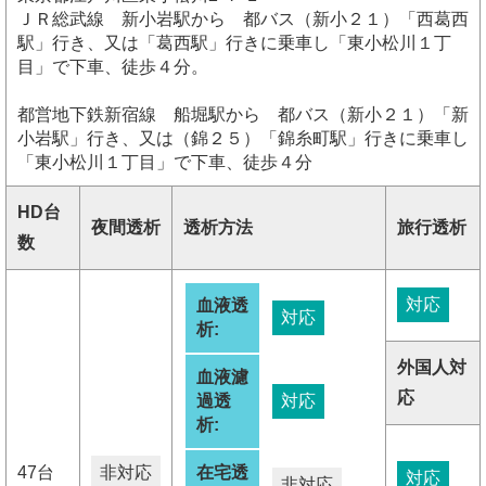
ＪＲ総武線 新小岩駅から 都バス（新小２１）「西葛西
駅」行き、又は「葛西駅」行きに乗車し「東小松川１丁
目」で下車、徒歩４分。
都営地下鉄新宿線 船堀駅から 都バス（新小２１）「新
小岩駅」行き、又は（錦２５）「錦糸町駅」行きに乗車し
「東小松川１丁目」で下車、徒歩４分
HD台
夜間透析
透析方法
旅行透析
数
対応
血液透
対応
析:
外国人対
血液濾
応
過透
対応
析:
47台
非対応
在宅透
対応
非対応