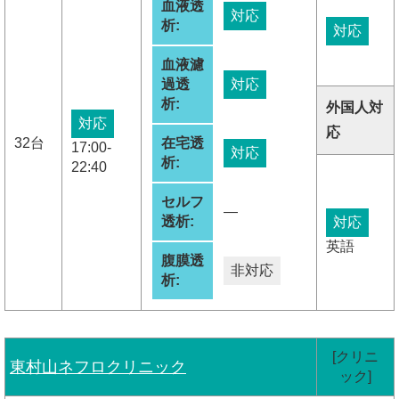
血液透
対応
析:
対応
血液濾
過透
対応
析:
外国人対
対応
応
32台
在宅透
17:00-
対応
析:
22:40
セルフ
―
透析:
対応
英語
腹膜透
非対応
析:
[クリニ
東村山ネフロクリニック
ック]