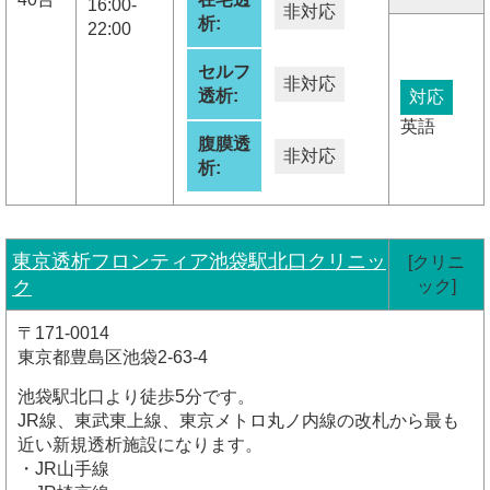
16:00-
非対応
析:
22:00
セルフ
非対応
透析:
対応
英語
腹膜透
非対応
析:
東京透析フロンティア池袋駅北口クリニッ
[クリニ
ク
ック]
〒171-0014
東京都豊島区池袋2-63-4
池袋駅北口より徒歩5分です。
JR線、東武東上線、東京メトロ丸ノ内線の改札から最も
近い新規透析施設になります。
・JR山手線