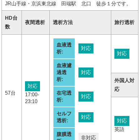
JR山手線・京浜東北線 田端駅 北口 徒歩１分です。
HD台
夜間透析
透析方法
旅行透析
数
血液透
対応
析:
対応
血液濾
過透
対応
析:
外国人対
対応
応
57台
在宅透
17:00-
対応
析:
23:10
セルフ
対応
透析:
対応
英語
腹膜透
非対応