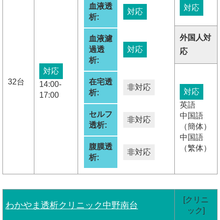
血液透
対応
対応
析:
外国人対
血液濾
過透
対応
応
析:
対応
32台
在宅透
14:00-
非対応
対応
析:
17:00
英語
セルフ
中国語
非対応
透析:
（簡体）
中国語
腹膜透
（繁体）
非対応
析:
[クリニ
わかやま透析クリニック中野南台
ック]