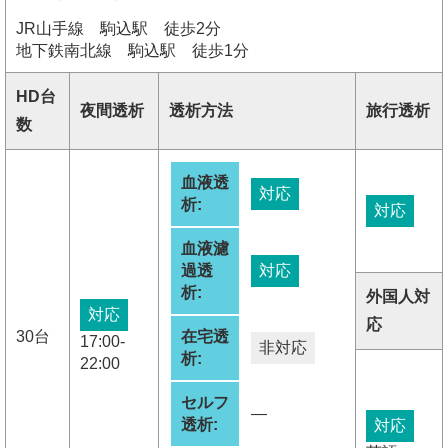
JR山手線 駒込駅 徒歩2分
地下鉄南北線 駒込駅 徒歩1分
HD台
夜間透析
透析方法
旅行透析
数
血液透
対応
析:
対応
血液濾
過透
対応
析:
外国人対
対応
応
30台
在宅透
17:00-
非対応
析:
22:00
セルフ
―
透析:
対応