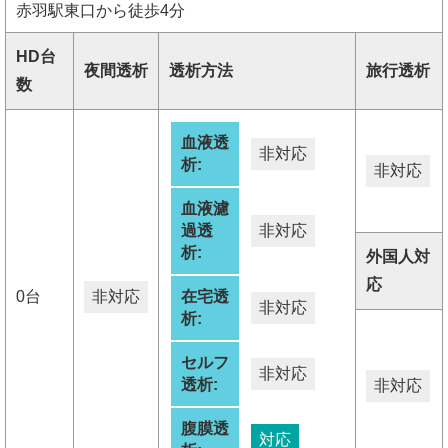
赤羽駅東口から徒歩4分
HD台
夜間透析
透析方法
旅行透析
数
血液透
非対応
析:
非対応
血液濾
過透
非対応
析:
外国人対
応
0台
非対応
在宅透
非対応
析:
セルフ
非対応
透析:
非対応
腹膜透
対応