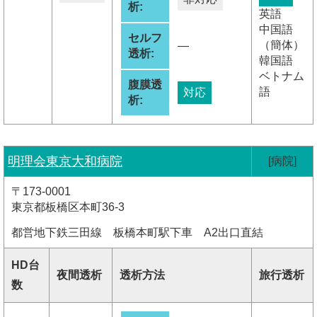
析:
英語
中国語
セルフ
（簡体）
―
透析:
韓国語
ベトナム
腹膜透
語
対応
析:
明理会東京大和病院
[病院]
〒173-0001
東京都板橋区本町36-3
都営地下鉄三田線 板橋本町駅下車 A2出口直結
HD台
夜間透析
透析方法
旅行透析
数