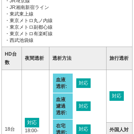
・JR埼京線
・JR湘南新宿ライン
・東武東上線
・東京メトロ丸ノ内線
・東京メトロ副都心線
・東京メトロ有楽町線
・西武池袋線
HD台
夜間透析
透析方法
旅行透析
数
血液
対応
透析:
対応
血液
濾過
対応
透析:
対応
在宅
18台
対応
外国人対
18:00-
透析: