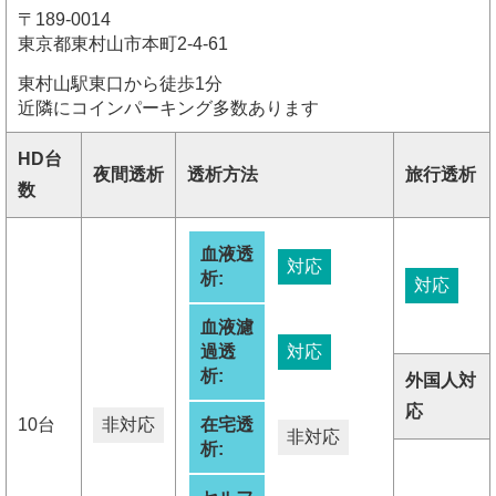
〒189-0014
東京都東村山市本町2-4-61
東村山駅東口から徒歩1分
近隣にコインパーキング多数あります
HD台
夜間透析
透析方法
旅行透析
数
血液透
対応
析:
対応
血液濾
過透
対応
析:
外国人対
応
10台
非対応
在宅透
非対応
析: