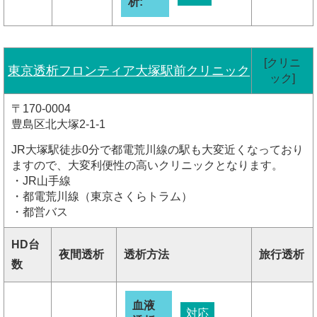
析:
[クリニ
東京透析フロンティア大塚駅前クリニック
ック]
〒170-0004
豊島区北大塚2-1-1
JR大塚駅徒歩0分で都電荒川線の駅も大変近くなっており
ますので、大変利便性の高いクリニックとなります。
・JR山手線
・都電荒川線（東京さくらトラム）
・都営バス
HD台
夜間透析
透析方法
旅行透析
数
血液
対応