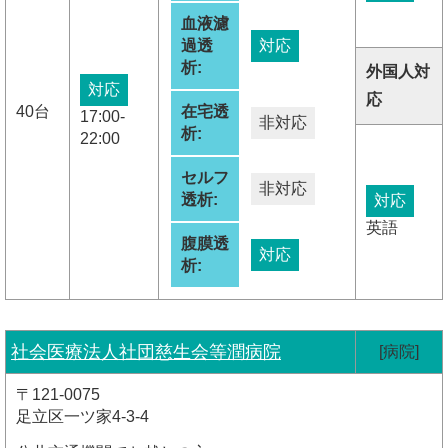
血液濾
過透
対応
析:
外国人対
対応
応
40台
在宅透
17:00-
非対応
析:
22:00
セルフ
非対応
透析:
対応
英語
腹膜透
対応
析:
社会医療法人社団慈生会等潤病院
[病院]
〒121-0075
足立区一ツ家4-3-4