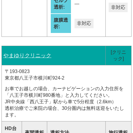
セルフ
―
透析:
非対応
腹膜透
非対応
析:
[クリニ
やまゆりクリニック
ック]
〒193-0823
東京都八王子市横川町924-2
お車でお越しの場合、カーナビゲーションの入力住所を
「八王子市横川町980番地」と入力してください。
JR中央線「西八王子」駅から車で5分程度（2.6km）
透析治療でご来院の場合、30分圏内は無料送迎をいたし
ます。
HD台
夜間透析
透析方法
旅行透析