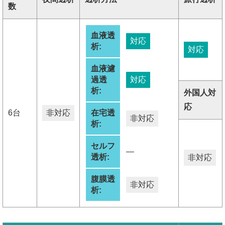
数
血液透
対応
析:
対応
血液濾
過透
対応
析:
外国人対
応
6台
非対応
在宅透
非対応
析:
セルフ
―
透析:
非対応
腹膜透
非対応
析: