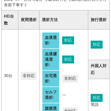
舎前下車すぐ
HD台
夜間透析
透析方法
旅行透析
数
血液透
対応
析:
対応
血液濾
過透
対応
析:
外国人対
応
30台
非対応
在宅透
非対応
析:
セルフ
―
透析:
対応
英語
腹膜透