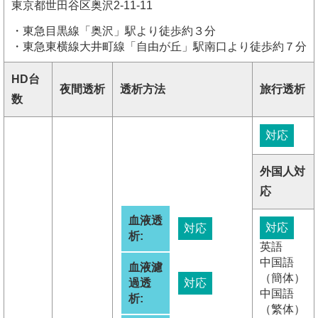
東京都世田谷区奥沢2-11-11
・東急目黒線「奥沢」駅より徒歩約３分
・東急東横線大井町線「自由が丘」駅南口より徒歩約７分
HD台
夜間透析
透析方法
旅行透析
数
対応
外国人対
応
血液透
対応
対応
析:
英語
中国語
血液濾
（簡体）
過透
対応
中国語
析:
（繁体）