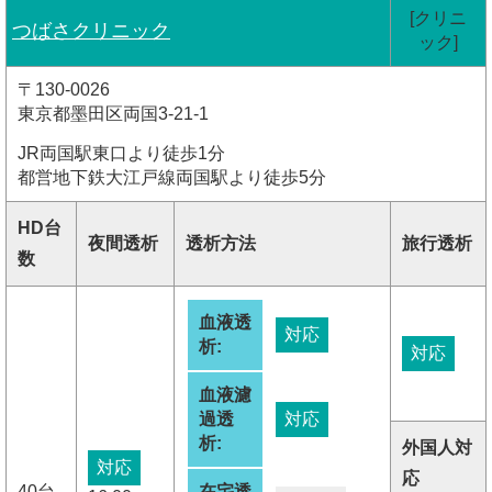
[クリニ
つばさクリニック
ック]
〒130-0026
東京都墨田区両国3-21-1
JR両国駅東口より徒歩1分
都営地下鉄大江戸線両国駅より徒歩5分
HD台
夜間透析
透析方法
旅行透析
数
血液透
対応
析:
対応
血液濾
過透
対応
析:
外国人対
対応
応
40台
在宅透