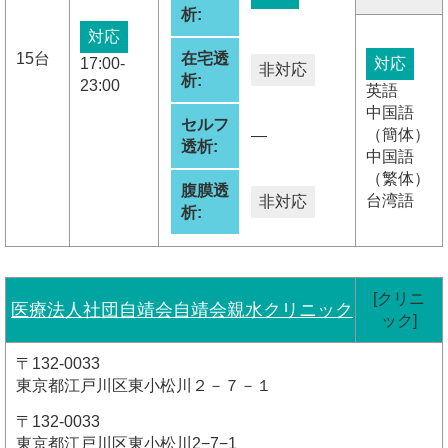
析:
対応
15台
在宅透
17:00-
対応
非対応
析:
23:00
英語
中国語
セルフ
（簡体）
―
透析:
中国語
（繁体）
腹膜透
台湾語
非対応
析:
[クリニ
医療法人社団自靖会自靖会親水クリニック
ック]
〒132-0033
東京都江戸川区東小松川２－７－１
〒132-0033
東京都江戸川区東小松川2−7−1