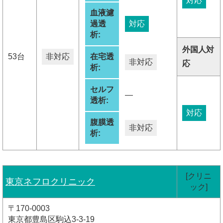
対応
血液濾
過透
対応
析:
外国人対
53台
非対応
在宅透
非対応
応
析:
セルフ
―
透析:
対応
腹膜透
非対応
析:
[クリニ
東京ネフロクリニック
ック]
〒170-0003
東京都豊島区駒込3-3-19