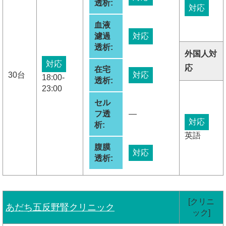
透析:
対応
血液
濾過
対応
透析:
外国人対
対応
応
在宅
30台
対応
18:00-
透析:
23:00
セル
フ透
―
対応
析:
英語
腹膜
対応
透析:
[クリニ
あだち五反野腎クリニック
ック]