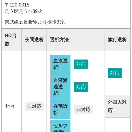
〒120-0015
足立区足立4-39-2
東武線五反野駅より徒歩3分。
HD台
夜間透析
透析方法
旅行透析
数
血液透
対応
析:
対応
血液濾
過透
対応
析:
外国人対
44台
非対応
在宅透
非対応
応
析:
セルフ
―