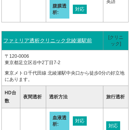
英語
腹膜透
対応
析:
[クリニ
ファミリア透析クリニック北綾瀬駅前
ック]
〒120-0006
東京都足立区谷中2丁目7-2
東京メトロ千代田線 北綾瀬駅中央口から徒歩0分の好立地
にあります。
HD台
夜間透析
透析方法
旅行透析
数
血液透
対応
析:
対応