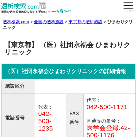
togg
全国の透析施設を検索する
メニュー
最適な透析医療施設を探すお手伝い
透析検索.com
全国の透析施設
東京都の透析施設
ひまわりクリ
ニック
【東京都】 （医）社団永福会 ひまわりク
リニック
（医）社団永福会ひまわりクリニックの詳細情報
施設区分
代表：
042-500-1171
代表：
042-
FAX
電話番号
500-
直通等の番号：
番号
医学会登録.42-
1235
500-1176