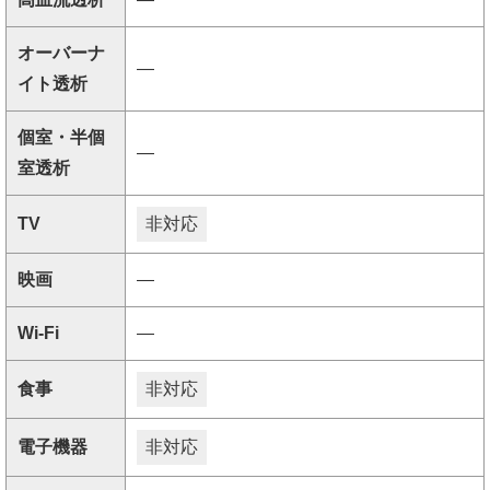
オーバーナ
―
イト透析
個室・半個
―
室透析
TV
非対応
映画
―
Wi-Fi
―
食事
非対応
電子機器
非対応