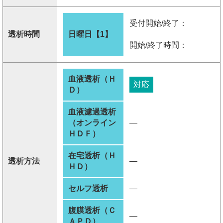
受付開始/終了：
透析時間
日曜日【1】
開始/終了時間：
血液透析（Ｈ
対応
Ｄ）
血液濾過透析
（オンライン
―
ＨＤＦ）
在宅透析（Ｈ
透析方法
―
ＨＤ）
セルフ透析
―
腹膜透析（Ｃ
―
ＡＰＤ）