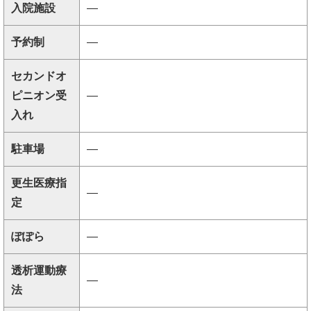
入院施設
―
予約制
―
セカンドオ
ピニオン受
―
入れ
駐車場
―
更生医療指
―
定
ぽぽら
―
透析運動療
―
法