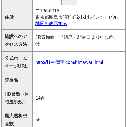
〒196-0015
住所
東京都昭島市昭和町2-1-14 パレットビル
地図を表示する
施設へのア
JR青梅線：『昭島』駅南口より徒歩約1
分。
クセス方法
公式ホーム
http://野村病院.com/himawari.html
ページURL
院長名
HD台数（同
14台
時透析数）
最大透析患
56
者数