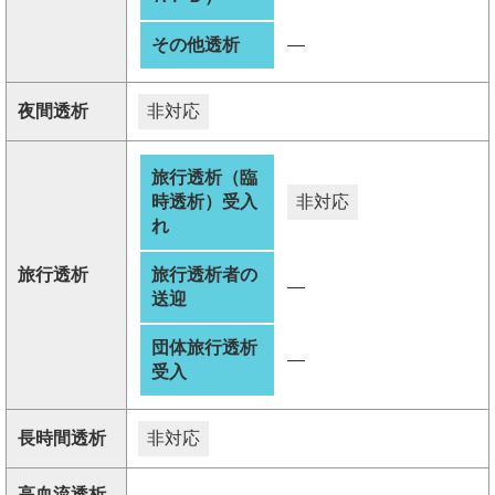
その他透析
―
夜間透析
非対応
旅行透析（臨
時透析）受入
非対応
れ
旅行透析
旅行透析者の
―
送迎
団体旅行透析
―
受入
長時間透析
非対応
高血流透析
―