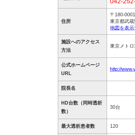
042-252
〒180-000
住所
東京都武蔵野
地図を表示
施設へのアクセス
東京メトロ
方法
公式ホームページ
http://www
URL
院長名
HD台数（同時透析
30台
数）
最大透析患者数
120