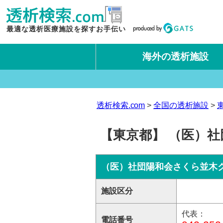
最適な透析医療施設を探すお手伝い
海外の透析施設
タイ王国
台湾
透析検索.com
全国の透析施設
【東京都】 （医）
（医）社団陽和会さくら並木
施設区分
代表：
電話番号