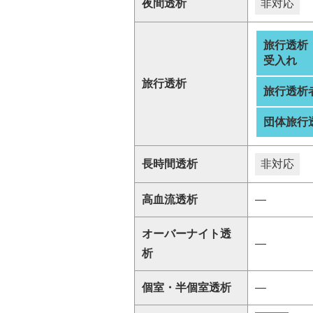
夜間透析
非対応
旅行透析
受入れ
旅行透析
旅行透析
団体旅行
長時間透析
非対応
高血流透析
―
オーバーナイト透
―
析
個室・半個室透析
―