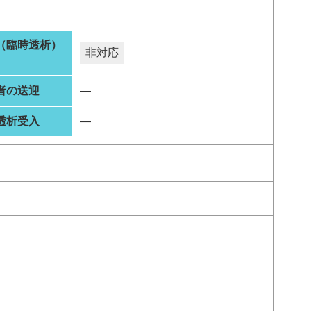
（臨時透析）
非対応
者の送迎
―
透析受入
―