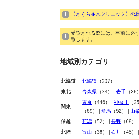
【さくら並木クリニック】の
受診される際には、事前に必
致します。
地域別カテゴリ
北海道
北海道
（207）
東北
青森県
（33）
|
岩手
（36
東京
（446）
|
神奈川
（2
関東
（69）
|
群馬
（52）
|
山
信越
新潟
（52）
|
長野
（68）
北陸
富山
（38）
|
石川
（45）