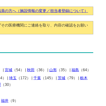
職員の方へ（施設情報の変更／担当者登録について）
ずその医療機関にご連絡を取り、内容の確認をお願い
）
|
宮城
（54）
|
秋田
（36）
|
山形
（35）
|
福島
（64）
54）
|
埼玉
（172）
|
千葉
（145）
|
茨城
（79）
|
栃木
梨
（30）
|
福井
（9）