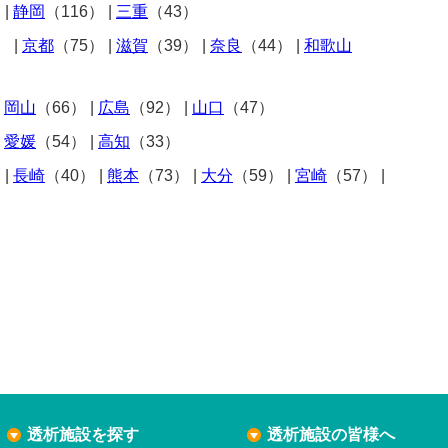
）
|
静岡
（116）
|
三重
（43）
）
|
京都
（75）
|
滋賀
（39）
|
奈良
（44）
|
和歌山
|
岡山
（66）
|
広島
（92）
|
山口
（47）
|
愛媛
（54）
|
高知
（33）
）
|
長崎
（40）
|
熊本
（73）
|
大分
（59）
|
宮崎
（57）
|
透析施設を探す
透析施設の皆様へ