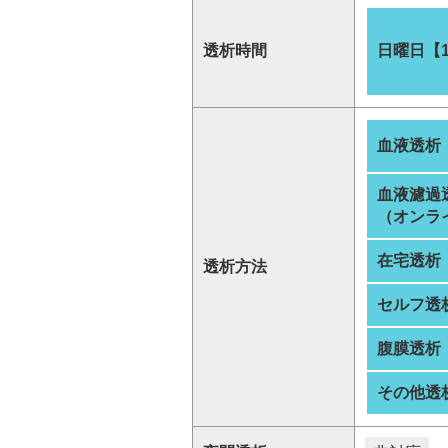
透析時間
日曜日【
血液透析
血液濾過
（オンラ
在宅透析
透析方法
セルフ透
腹膜透析
その他透