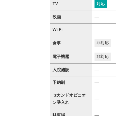
TV
対応
映画
―
Wi-Fi
―
食事
非対応
電子機器
非対応
入院施設
―
予約制
―
セカンドオピニオ
―
ン受入れ
駐車場
―