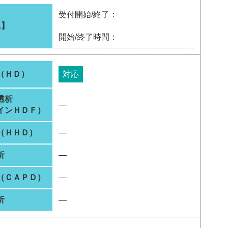
受付開始/終了：
1】
開始/終了時間：
（ＨＤ）
対応
透析
―
インＨＤＦ）
（ＨＨＤ）
―
析
―
（ＣＡＰＤ）
―
析
―