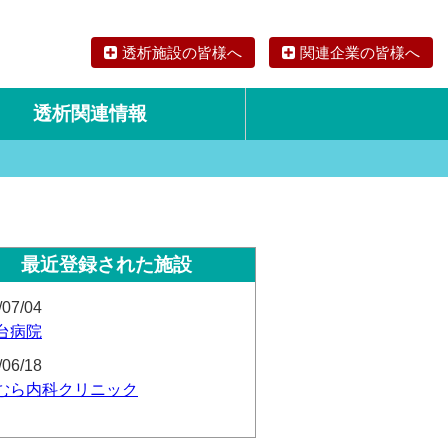
透析施設の皆様へ
関連企業の皆様へ
透析関連情報
論文・リサーチ
海外の透析食
最近登録された施設
/07/04
台病院
/06/18
むら内科クリニック