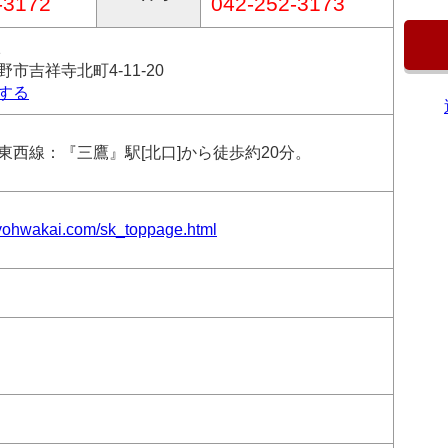
-3172
042-252-3173
1
市吉祥寺北町4-11-20
する
東西線：『三鷹』駅[北口]から徒歩約20分。
.yohwakai.com/sk_toppage.html