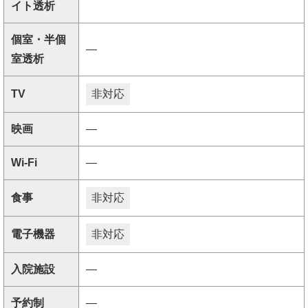
イト透析
個室・半個
―
室透析
TV
非対応
映画
―
Wi-Fi
―
食事
非対応
電子機器
非対応
入院施設
―
予約制
―