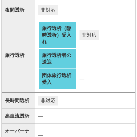
夜間透析
非対応
旅行透析（臨
時透析）受入
非対応
れ
旅行透析
旅行透析者の
―
送迎
団体旅行透析
―
受入
長時間透析
非対応
高血流透析
―
オーバーナ
―