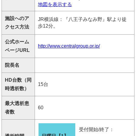
地図を表示する
施設へのア
JR横浜線：『八王子みなみ野』駅より徒
歩12分。
クセス方法
公式ホーム
http://www.centralgroup.or.jp/
ページURL
院長名
HD台数（同
15台
時透析数）
最大透析患
60
者数
受付開始/終了：