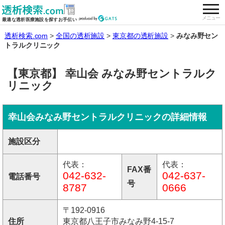
togg
全国の透析施設を検索する
メニュー
最適な透析医療施設を探すお手伝い
透析検索.com
全国の透析施設
東京都の透析施設
みなみ野セン
トラルクリニック
【東京都】 幸山会 みなみ野セントラルク
リニック
幸山会みなみ野セントラルクリニックの詳細情報
施設区分
代表：
代表：
FAX番
042-632-
042-637-
電話番号
号
8787
0666
〒192-0916
住所
東京都八王子市みなみ野4-15-7