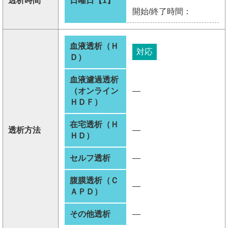
透析時間
日曜日【1】
開始/終了時間：
血液透析（Ｈ
対応
Ｄ）
血液濾過透析
（オンライン
―
ＨＤＦ）
在宅透析（Ｈ
透析方法
―
ＨＤ）
セルフ透析
―
腹膜透析（Ｃ
―
ＡＰＤ）
その他透析
―