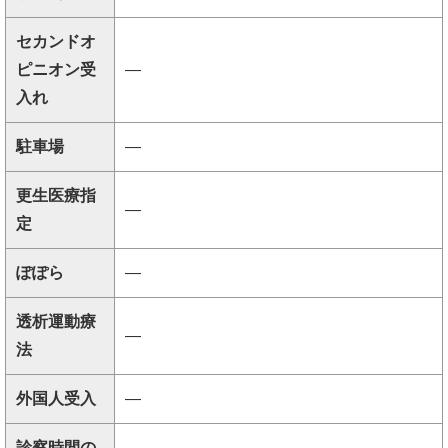
セカンドオ
ピニオン受
―
入れ
駐車場
―
更生医療指
―
定
ぽぽら
―
透析運動療
―
法
外国人受入
―
診察時間の