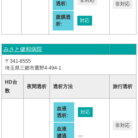
非対応
透析:
非対応
腹膜透
対応
析:
みさと健和病院
〒341-8555
埼玉県三郷市鷹野4-494-1
HD台
夜間透析
透析方法
旅行透析
数
血液
対応
透析:
非対応
血液
濾過
―