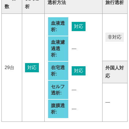
透析方法
旅行透析
数
析
血液透
対応
析:
非対応
血液濾
過透
―
析:
29台
対応
在宅透
外国人対
対応
析:
応
セルフ
―
透析:
―
腹膜透
―
析: