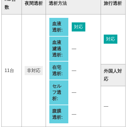
夜間透析
透析方法
旅行透析
数
血液
対応
透析:
対応
血液
濾過
―
透析:
在宅
11台
非対応
―
外国人対
透析:
応
セル
フ透
―
析:
―
腹膜
―
透析: