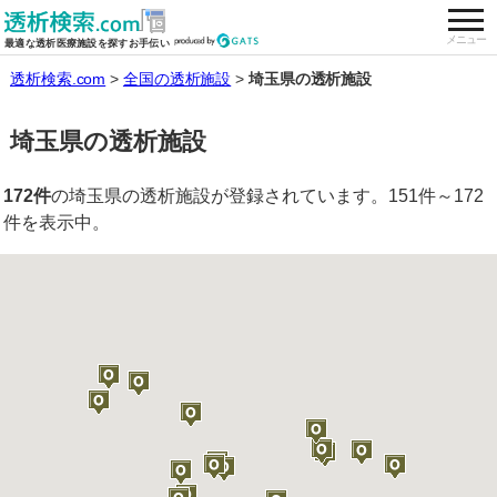
togg
全国の透析施設を検索する
メニュー
最適な透析医療施設を探すお手伝い
透析検索.com
全国の透析施設
埼玉県の透析施設
埼玉県の透析施設
172件
の埼玉県の透析施設が登録されています。151件～172
件を表示中。