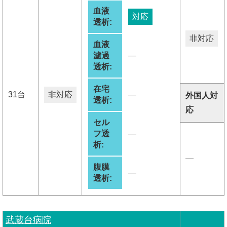
血液
対応
透析:
非対応
血液
濾過
―
透析:
在宅
31台
非対応
―
外国人対
透析:
応
セル
フ透
―
析:
―
腹膜
―
透析:
武蔵台病院