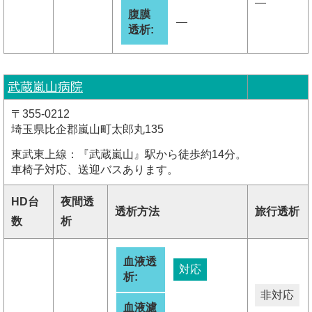
―
腹膜
―
透析:
武蔵嵐山病院
〒355-0212
埼玉県比企郡嵐山町太郎丸135
東武東上線：『武蔵嵐山』駅から徒歩約14分。
車椅子対応、送迎バスあります。
HD台
夜間透
透析方法
旅行透析
数
析
血液透
対応
析:
非対応
血液濾