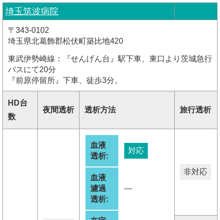
埼玉筑波病院
〒343-0102
埼玉県北葛飾郡松伏町築比地420
東武伊勢崎線：『せんげん台』駅下車、東口より茨城急行
バスにて20分
『前原停留所』下車、徒歩3分。
HD台
夜間透析
透析方法
旅行透析
数
血液
対応
透析:
非対応
血液
濾過
―
透析: