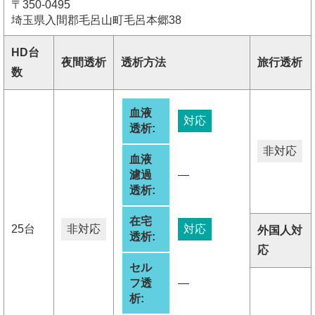
〒350-0495
埼玉県入間郡毛呂山町毛呂本郷38
HD台
夜間透析
透析方法
旅行透析
数
血液
対応
透析:
非対応
血液
濾過
―
透析:
在宅
25台
非対応
対応
外国人対
透析:
応
セル
フ透
―
析: