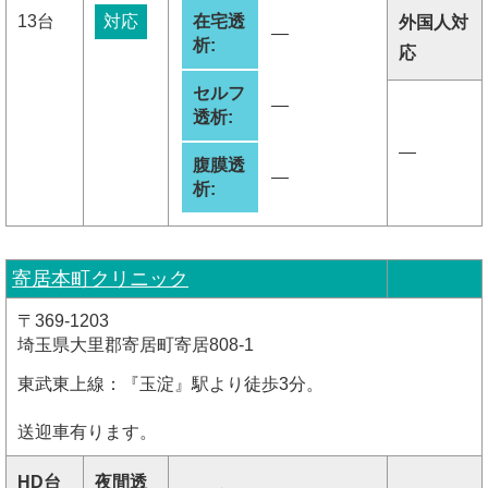
13台
対応
在宅透
外国人対
―
析:
応
セルフ
―
透析:
―
腹膜透
―
析:
寄居本町クリニック
〒369-1203
埼玉県大里郡寄居町寄居808-1
東武東上線：『玉淀』駅より徒歩3分。
送迎車有ります。
HD台
夜間透