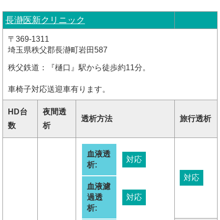
長瀞医新クリニック
〒369-1311
埼玉県秩父郡長瀞町岩田587
秩父鉄道：『樋口』駅から徒歩約11分。
車椅子対応送迎車有ります。
HD台
夜間透
透析方法
旅行透析
数
析
血液透
対応
析:
対応
血液濾
過透
対応
析: