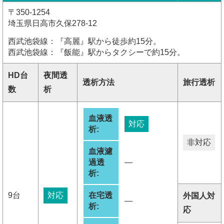
〒350-1254
埼玉県日高市久保278-12
西武池袋線：『高麗』駅から徒歩約15分。
西武池袋線：『飯能』駅からタクシーで約15分。
HD台
夜間透
透析方法
旅行透析
数
析
血液透
対応
析:
非対応
血液濾
過透
―
析:
9台
対応
在宅透
外国人対
―
析:
応