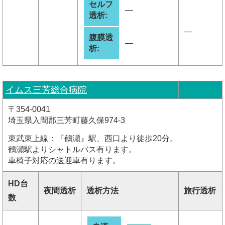
セルフ
―
透析:
―
腹膜透
―
析:
イムス三芳総合病院
〒354-0041
埼玉県入間郡三芳町藤久保974-3
東武東上線：『鶴瀬』駅、西口より徒歩20分。
鶴瀬駅よりシャトルバス有ります。
車椅子対応の送迎車有ります。
HD台
夜間透析
透析方法
旅行透析
数