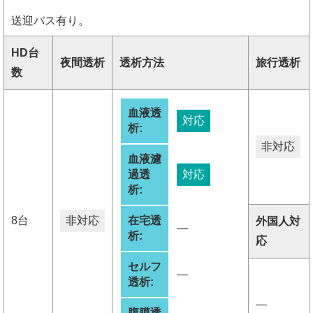
送迎バス有り。
HD台
夜間透析
透析方法
旅行透析
数
血液透
対応
析:
非対応
血液濾
過透
対応
析:
8台
非対応
在宅透
外国人対
―
析:
応
セルフ
―
透析:
―
腹膜透