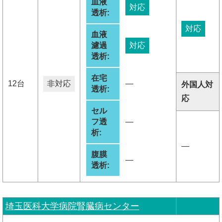
血液
対応
透析:
対応
血液
濾過
対応
透析:
在宅
12台
非対応
―
外国人対
透析:
応
セル
フ透
―
析:
―
腹膜
―
透析:
埼玉医科大学病院腎臓病センター