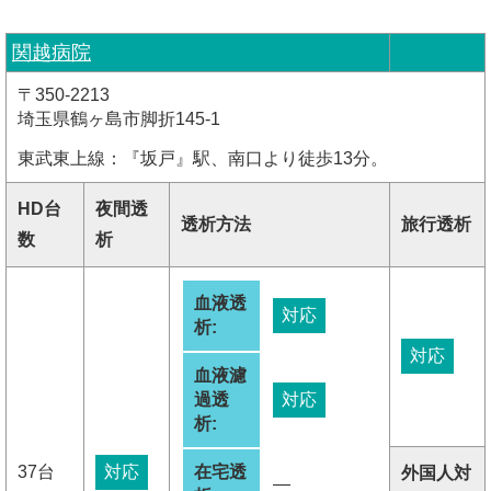
関越病院
〒350-2213
埼玉県鶴ヶ島市脚折145-1
東武東上線：『坂戸』駅、南口より徒歩13分。
HD台
夜間透
透析方法
旅行透析
数
析
血液透
対応
析:
対応
血液濾
過透
対応
析:
37台
対応
在宅透
外国人対
―