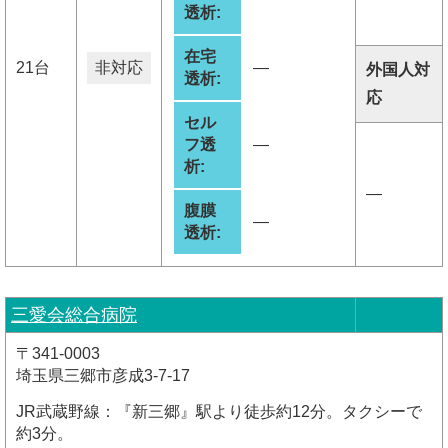
透析:
在宅
21台
非対応
―
外国人対
透析:
応
セル
フ透
―
析:
―
腹膜
―
透析:
三愛会総合病院
〒341-0003
埼玉県三郷市彦成3-7-17
JR武蔵野線：『新三郷』駅より徒歩約12分。タクシーで
約3分。