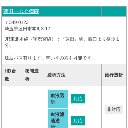
蓮田一心会病院
〒349-0123
埼玉県蓮田市本町3-17
JR東北本線（宇都宮線）：『蓮田』駅、西口より徒歩１
分。
送迎バス有ります、車いすの方も可能です。
HD台
夜間透
透析方法
旅行透析
数
析
血液透
対応
析:
非対応
血液濾
過透
対応
析: