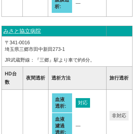
―
析:
みさと協立病院
〒341-0016
埼玉県三郷市田中新田273-1
JR武蔵野線：『三郷』駅より車で約6分。
HD台
夜間透析
透析方法
旅行透析
数
血液
対応
透析:
非対応
血液
濾過
―
透析: