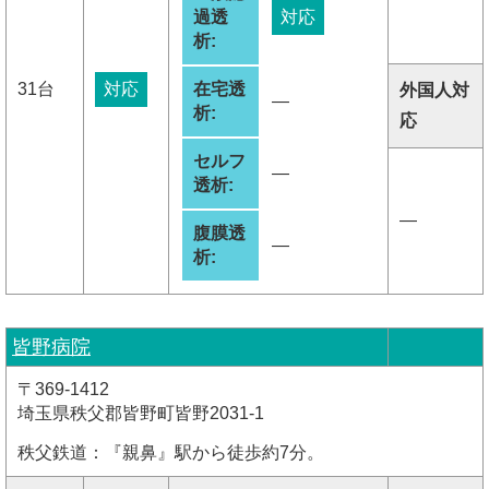
過透
対応
析:
31台
対応
在宅透
外国人対
―
析:
応
セルフ
―
透析:
―
腹膜透
―
析:
皆野病院
〒369-1412
埼玉県秩父郡皆野町皆野2031-1
秩父鉄道：『親鼻』駅から徒歩約7分。