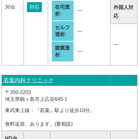
30台
対応
在宅透
外国人対
―
析:
応
セルフ
―
透析:
―
腹膜透
―
析:
若葉内科クリニック
〒350-2203
埼玉県鶴ヶ島市上広谷645-1
東武東上線：『若葉』駅より徒歩10分。
無料送迎、あります。(要相談)
HD台