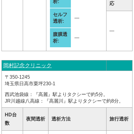
析:
応
セルフ
―
透析:
―
腹膜透
―
析:
岡村記念クリニック
〒350-1245
埼玉県日高市栗坪230-1
西武池袋線：『高麗』駅よりタクシーで約5分。
JR川越線八高線：『高麗川』駅よりタクシーで約8分。
HD台
夜間透析
透析方法
旅行透析
数