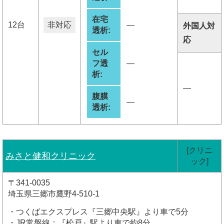
在宅
12台
非対応
―
外国人対
透析:
応
セル
フ透
―
析:
―
腹膜
―
透析:
[クリニ
みさと健和クリニック
ック]
〒341-0035
埼玉県三郷市鷹野4-510-1
・つくばエクスプレス『三郷中央駅』より車で5分
・JR常盤線：『松戸』駅より車で約8分