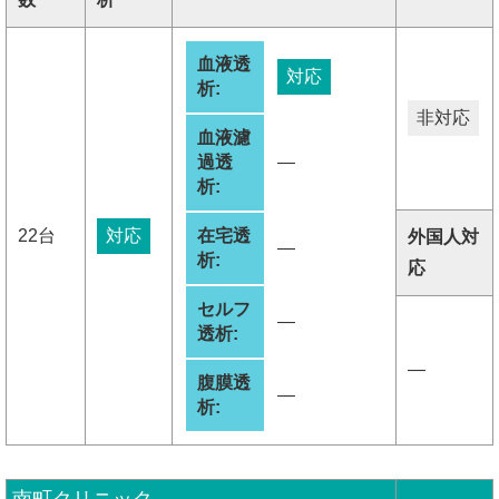
血液透
対応
析:
非対応
血液濾
過透
―
析:
22台
対応
在宅透
外国人対
―
析:
応
セルフ
―
透析:
―
腹膜透
―
析: