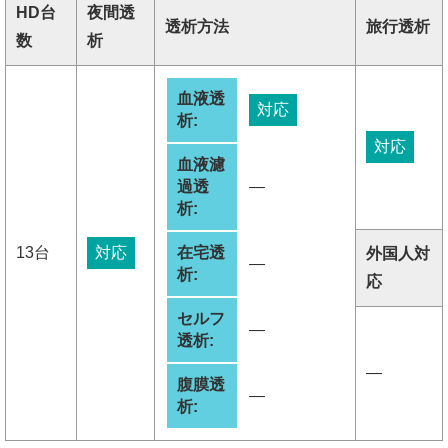
HD台
夜間透
透析方法
旅行透析
数
析
血液透
対応
析:
対応
血液濾
過透
―
析:
13台
対応
在宅透
外国人対
―
析:
応
セルフ
―
透析:
―
腹膜透
―
析: