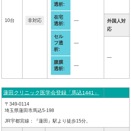
透析:
在宅
10台
非対応
―
外国人対
透析:
応
セル
フ透
―
析:
―
腹膜
―
透析:
蓮田クリニック医学会登録「馬込1441」
〒349-0114
埼玉県蓮田市馬込5-198
JR宇都宮線：『蓮田』駅より徒歩15分。