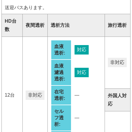
送迎バスあります。
HD台
夜間透析
透析方法
旅行透析
数
血液
対応
透析:
非対応
血液
濾過
対応
透析:
在宅
12台
非対応
―
外国人対
透析:
応
セル
フ透
―
析: