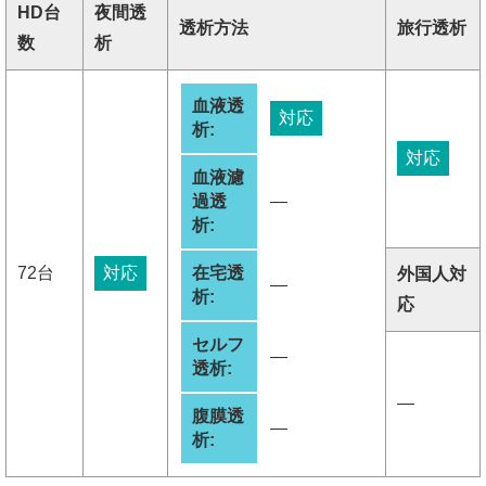
HD台
夜間透
透析方法
旅行透析
数
析
血液透
対応
析:
対応
血液濾
過透
―
析:
72台
対応
在宅透
外国人対
―
析:
応
セルフ
―
透析:
―
腹膜透
―
析: