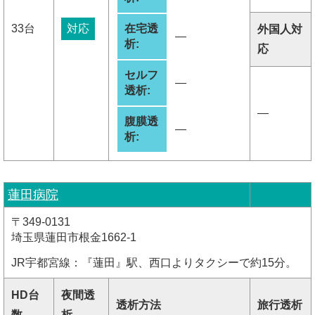
33台
対応
在宅透
外国人対
―
析:
応
セルフ
―
透析:
―
腹膜透
―
析:
蓮田病院
〒349-0131
埼玉県蓮田市根金1662-1
JR宇都宮線：『蓮田』駅、西口よりタクシーで約15分。
HD台
夜間透
透析方法
旅行透析
数
析