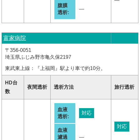
―
腹膜
―
透析:
富家病院
〒356-0051
埼玉県ふじみ野市亀久保2197
東武東上線：『上福岡』駅より車で約10分。
HD台
夜間透析
透析方法
旅行透析
数
血液
対応
透析:
対応
血液
濾過
―