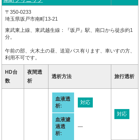
南町クリニック
〒350-0233
埼玉県坂戸市南町13-21
東武東上線、東武越生線：『坂戸』駅、南口から徒歩約1
分。
午前の部、火木土の昼、送迎バス有ります、車いすの方、
利用不可です。
HD台
夜間透
透析方法
旅行透析
数
析
血液透
対応
析:
対応
血液濾
過透
―
析: