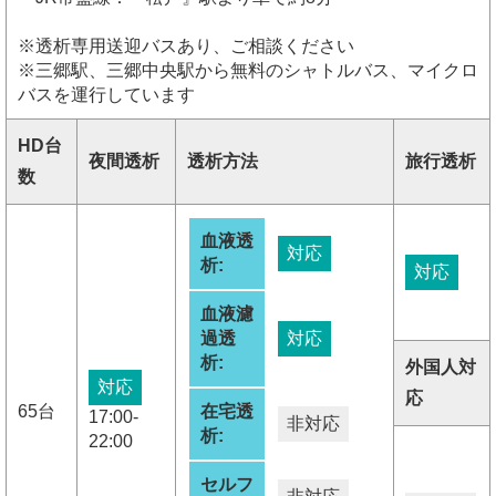
※透析専用送迎バスあり、ご相談ください
※三郷駅、三郷中央駅から無料のシャトルバス、マイクロ
バスを運行しています
HD台
夜間透析
透析方法
旅行透析
数
血液透
対応
析:
対応
血液濾
過透
対応
析:
外国人対
対応
応
65台
在宅透
17:00-
非対応
析:
22:00
セルフ