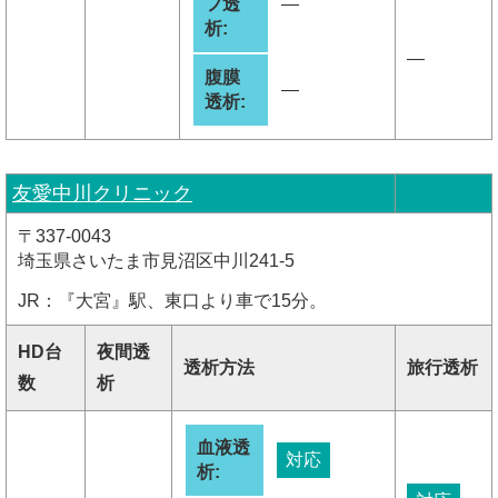
フ透
―
析:
―
腹膜
―
透析:
友愛中川クリニック
〒337-0043
埼玉県さいたま市見沼区中川241-5
JR：『大宮』駅、東口より車で15分。
HD台
夜間透
透析方法
旅行透析
数
析
血液透
対応
析: