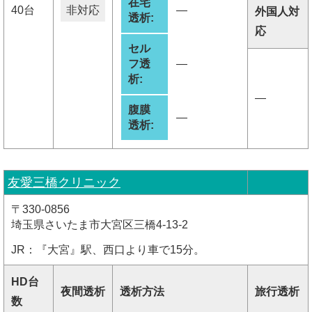
在宅
40台
非対応
―
外国人対
透析:
応
セル
フ透
―
析:
―
腹膜
―
透析:
友愛三橋クリニック
〒330-0856
埼玉県さいたま市大宮区三橋4-13-2
JR：『大宮』駅、西口より車で15分。
HD台
夜間透析
透析方法
旅行透析
数