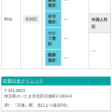
透析:
在宅
90台
非対応
―
外国人対
透析:
応
セル
フ透
―
析:
―
腹膜
―
透析:
友愛日進クリニック
〒331-0823
埼玉県さいたま市北区日進町2-1914-6
JR：『日進』駅、北口より徒歩3分。