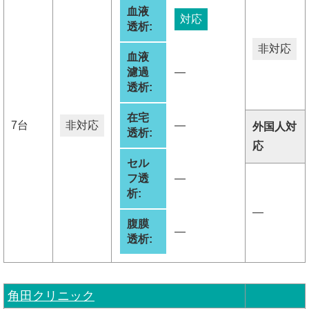
血液
対応
透析:
非対応
血液
濾過
―
透析:
在宅
7台
非対応
―
外国人対
透析:
応
セル
フ透
―
析:
―
腹膜
―
透析:
角田クリニック