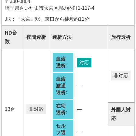
〒330-0804
埼玉県さいたま市大宮区堀の内町1-117-4
JR：『大宮』駅、東口から徒歩約11分
HD台
夜間透析
透析方法
旅行透析
数
血液
対応
透析:
非対応
血液
濾過
―
透析:
在宅
13台
非対応
―
外国人対
透析:
応
セル
フ透
―