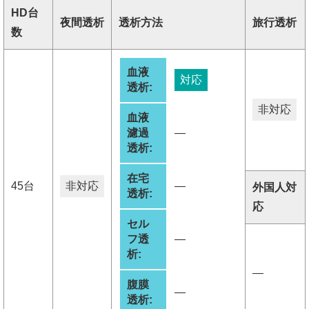
HD台
夜間透析
透析方法
旅行透析
数
血液
対応
透析:
非対応
血液
濾過
―
透析:
在宅
45台
非対応
―
外国人対
透析:
応
セル
フ透
―
析:
―
腹膜
―
透析: