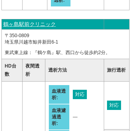
透析:
鶴ヶ島駅前クリニック
〒350-0809
埼玉県川越市鯨井新田6-1
東武東上線：『鶴ケ島』駅、西口から徒歩約2分。
HD台
夜間透
透析方法
旅行透析
数
析
血液透
対応
析:
対応
血液濾
過透
―
析: