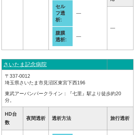
セル
フ透
―
析:
―
腹膜
―
透析:
さいたま記念病院
〒337-0012
埼玉県さいたま市見沼区東宮下西196
東武アーバンパークライン：『七里』駅より徒歩約20
分。
HD台
夜間透析
透析方法
旅行透析
数