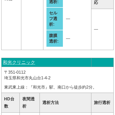
透析:
応
セル
フ透
―
析:
―
腹膜
―
透析:
和光クリニック
〒351-0112
埼玉県和光市丸山台1-4-2
東武東上線：『和光市』駅、南口から徒歩約2分。
HD台
夜間透
透析方法
旅行透析
数
析