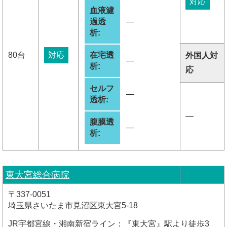
対応
血液濾
過透
―
析:
80台
対応
在宅透
外国人対
―
析:
応
セルフ
―
透析:
―
腹膜透
―
析:
東大宮総合病院
〒337-0051
埼玉県さいたま市見沼区東大宮5-18
JR宇都宮線・湘南新宿ライン：『東大宮』駅より徒歩3