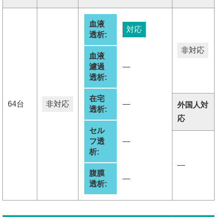
血液
対応
透析:
非対応
血液
濾過
―
透析:
在宅
64台
非対応
―
外国人対
透析:
応
セル
フ透
―
析:
―
腹膜
―
透析: