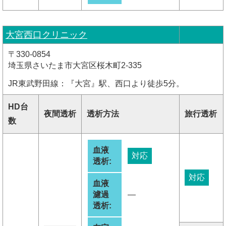
大宮西口クリニック
〒330-0854
埼玉県さいたま市大宮区桜木町2-335
JR東武野田線：『大宮』駅、西口より徒歩5分。
HD台
夜間透析
透析方法
旅行透析
数
血液
対応
透析:
対応
血液
濾過
―
透析: