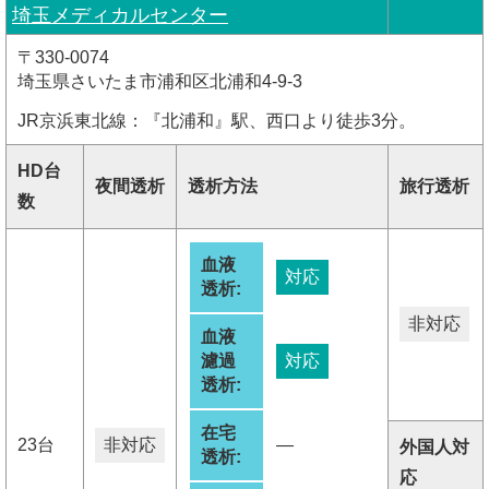
埼玉メディカルセンター
〒330-0074
埼玉県さいたま市浦和区北浦和4-9-3
JR京浜東北線：『北浦和』駅、西口より徒歩3分。
HD台
夜間透析
透析方法
旅行透析
数
血液
対応
透析:
非対応
血液
濾過
対応
透析:
在宅
23台
非対応
―
外国人対
透析:
応