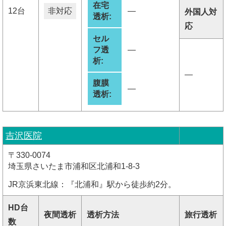
在宅
12台
非対応
―
外国人対
透析:
応
セル
フ透
―
析:
―
腹膜
―
透析:
吉沢医院
〒330-0074
埼玉県さいたま市浦和区北浦和1-8-3
JR京浜東北線：『北浦和』駅から徒歩約2分。
HD台
夜間透析
透析方法
旅行透析
数