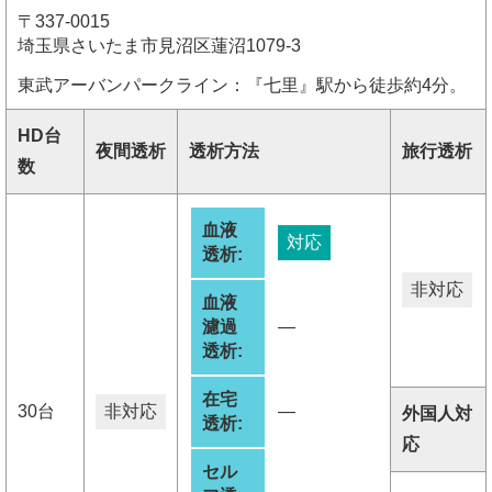
〒337-0015
埼玉県さいたま市見沼区蓮沼1079-3
東武アーバンパークライン：『七里』駅から徒歩約4分。
HD台
夜間透析
透析方法
旅行透析
数
血液
対応
透析:
非対応
血液
濾過
―
透析:
在宅
30台
非対応
―
外国人対
透析:
応
セル