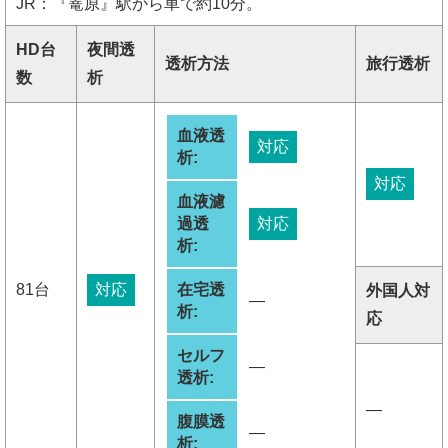
JR：『篭原』駅から車で約10分。
HD台
夜間透
透析方法
旅行透析
数
析
血液透
対応
析:
対応
血液濾
過透
対応
析:
81台
対応
在宅透
外国人対
―
析:
応
セルフ
―
透析:
―
腹膜透
―
析: