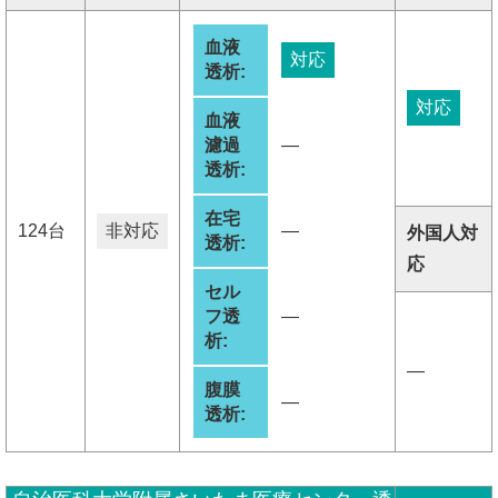
血液
対応
透析:
対応
血液
濾過
―
透析:
在宅
124台
非対応
―
外国人対
透析:
応
セル
フ透
―
析:
―
腹膜
―
透析: