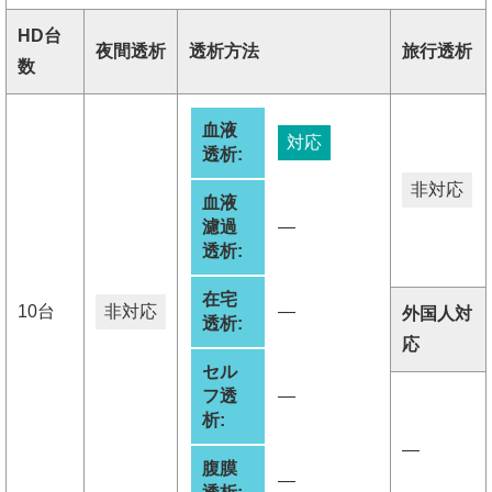
HD台
夜間透析
透析方法
旅行透析
数
血液
対応
透析:
非対応
血液
濾過
―
透析:
在宅
10台
非対応
―
外国人対
透析:
応
セル
フ透
―
析:
―
腹膜
―