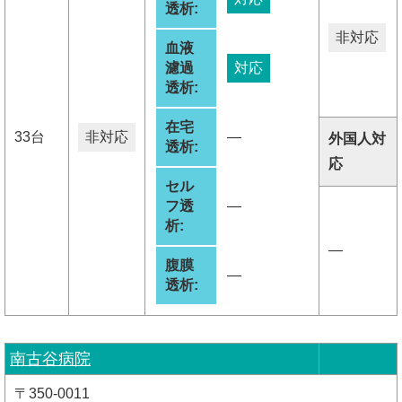
透析:
非対応
血液
濾過
対応
透析:
在宅
33台
非対応
―
外国人対
透析:
応
セル
フ透
―
析:
―
腹膜
―
透析:
南古谷病院
〒350-0011