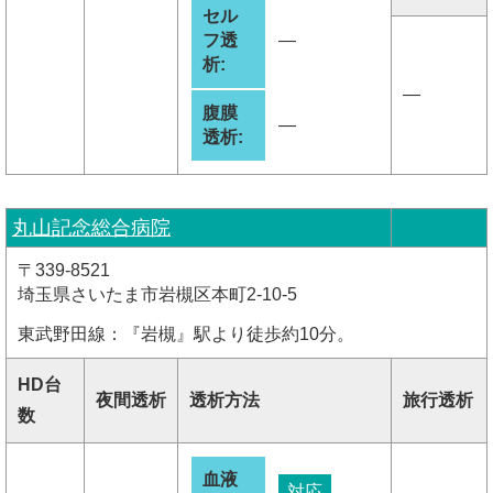
セル
フ透
―
析:
―
腹膜
―
透析:
丸山記念総合病院
〒339-8521
埼玉県さいたま市岩槻区本町2-10-5
東武野田線：『岩槻』駅より徒歩約10分。
HD台
夜間透析
透析方法
旅行透析
数
血液
対応