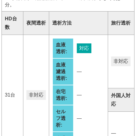
分。
HD台
夜間透析
透析方法
旅行透析
数
血液
対応
透析:
非対応
血液
濾過
―
透析:
在宅
31台
非対応
―
外国人対
透析:
応
セル
フ透
―
析:
―