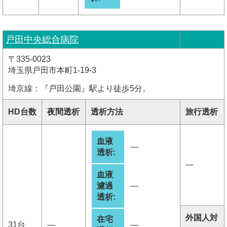
戸田中央総合病院
〒335-0023
埼玉県戸田市本町1-19-3
埼京線：『戸田公園』駅より徒歩5分。
HD台数
夜間透析
透析方法
旅行透析
血液
―
透析:
―
血液
濾過
―
透析:
外国人対
在宅
31台
―
―