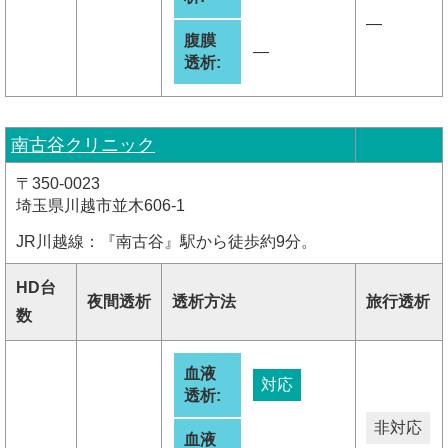
―
腹膜
―
透析:
南古谷クリニック
〒350-0023
埼玉県川越市並木606-1
JR川越線：『南古谷』駅から徒歩約9分。
HD台
夜間透析
透析方法
旅行透析
数
血液
対応
透析:
非対応
血液