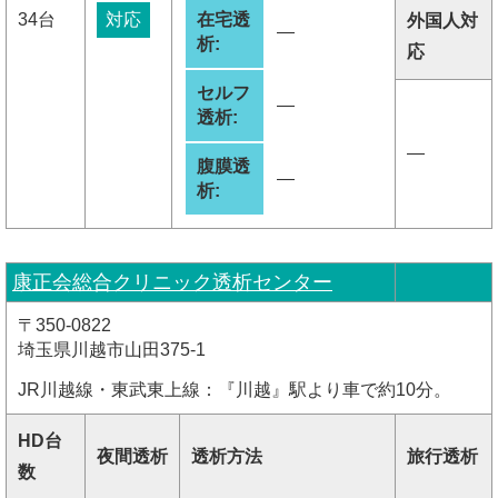
34台
対応
在宅透
外国人対
―
析:
応
セルフ
―
透析:
―
腹膜透
―
析:
康正会総合クリニック透析センター
〒350-0822
埼玉県川越市山田375-1
JR川越線・東武東上線：『川越』駅より車で約10分。
HD台
夜間透析
透析方法
旅行透析
数