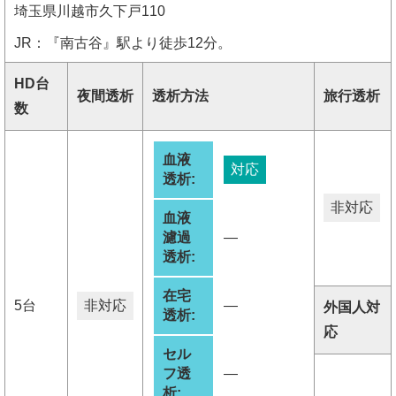
埼玉県川越市久下戸110
JR：『南古谷』駅より徒歩12分。
HD台
夜間透析
透析方法
旅行透析
数
血液
対応
透析:
非対応
血液
濾過
―
透析:
在宅
5台
非対応
―
外国人対
透析:
応
セル
フ透
―
析: