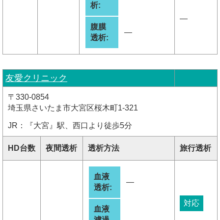
析:
―
腹膜
―
透析:
友愛クリニック
〒330-0854
埼玉県さいたま市大宮区桜木町1-321
JR：『大宮』駅、西口より徒歩5分
HD台数
夜間透析
透析方法
旅行透析
血液
―
透析:
対応
血液
濾過
―