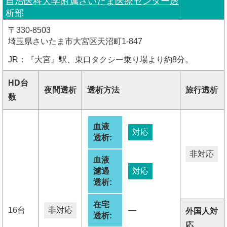
自治医科大学附属さいたま医療センター透
析部
〒330-8503
埼玉県さいたま市大宮区天沼町1-847
JR：『大宮』駅、東口タクシー乗り場より約8分。
HD台
夜間透析
透析方法
旅行透析
数
血液
対応
透析:
非対応
血液
濾過
対応
透析:
在宅
16台
非対応
―
外国人対
透析:
応