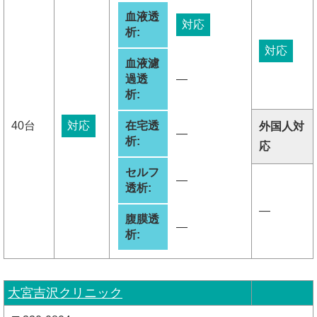
血液透
対応
析:
対応
血液濾
過透
―
析:
40台
対応
在宅透
外国人対
―
析:
応
セルフ
―
透析:
―
腹膜透
―
析:
大宮吉沢クリニック