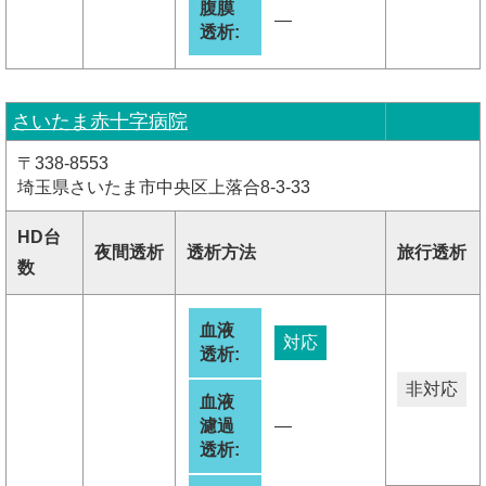
腹膜
―
透析:
さいたま赤十字病院
〒338-8553
埼玉県さいたま市中央区上落合8-3-33
HD台
夜間透析
透析方法
旅行透析
数
血液
対応
透析:
非対応
血液
濾過
―
透析: