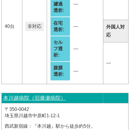
濾過
―
透析:
在宅
40台
非対応
―
外国人対
透析:
応
セル
フ透
―
析:
―
腹膜
―
透析:
本川越病院（旧廣瀬病院）
〒350-0042
埼玉県川越市中原町1-12-1
西武新宿線：『本川越』駅から徒歩約5分。