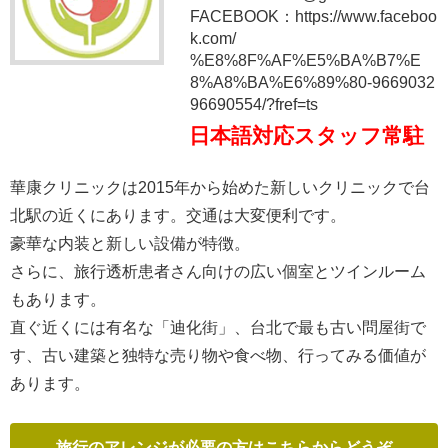
FACEBOOK：https://www.faceboo
k.com/
%E8%8F%AF%E5%BA%B7%E
8%A8%BA%E6%89%80-9669032
96690554/?fref=ts
日本語対応スタッフ常駐
華康クリニックは2015年から始めた新しいクリニックで台
北駅の近くにあります。交通は大変便利です。
豪華な内装と新しい設備が特徴。
さらに、旅行透析患者さん向けの広い個室とツインルーム
もあります。
直ぐ近くには有名な「迪化街」、台北で最も古い問屋街で
す、古い建築と独特な売り物や食べ物、行ってみる価値が
あります。