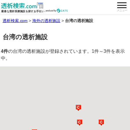
togg
全国の透析施設を検索する
メニュー
最適な透析医療施設を探すお手伝い
透析検索.com
海外の透析施設
台湾の透析施設
台湾の透析施設
4件
の台湾の透析施設が登録されています。1件～3件を表示
中。