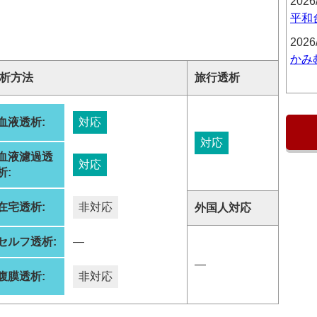
2026
平和
2026
かみ
析方法
旅行透析
血液透析:
対応
対応
血液濾過透
対応
析:
在宅透析:
非対応
外国人対応
セルフ透析:
―
―
腹膜透析:
非対応