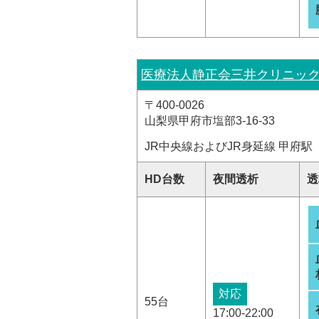
医療法人静正会三井クリニッ
〒400-0026
山梨県甲府市塩部3-16-33
JR中央線およびJR身延線 甲府駅
HD台数
夜間透析
透
対応
55台
17:00-22:00