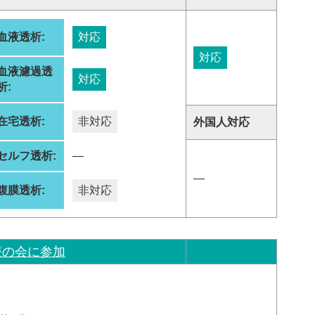
血液透析:
対応
対応
血液濾過透
対応
析:
在宅透析:
非対応
外国人対応
セルフ透析:
―
―
腹膜透析:
非対応
療の会に参加