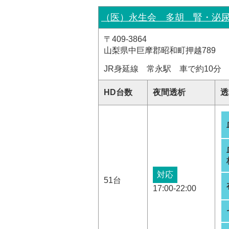
（医）永生会 多胡 腎・泌
〒409-3864
山梨県中巨摩郡昭和町押越789
JR身延線 常永駅 車で約10分
HD台数
夜間透析
透
対応
51台
17:00-22:00