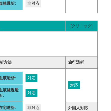
腹膜透析:
非対応
ク
[クリニック]
析方法
旅行透析
血液透析:
対応
対応
血液濾過透
対応
析:
在宅透析:
非対応
外国人対応