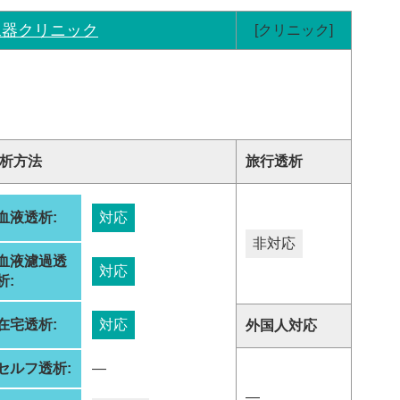
尿器クリニック
[クリニック]
析方法
旅行透析
血液透析:
対応
非対応
血液濾過透
対応
析:
在宅透析:
対応
外国人対応
セルフ透析:
―
―