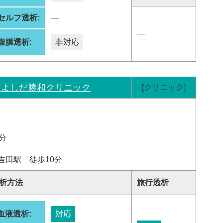
セルフ透析:
―
―
腹膜透析:
非対応
じよしだ勝和クリニック
[クリニック]
分
吉田駅 徒歩10分
析方法
旅行透析
血液透析:
対応