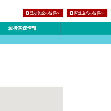
透析施設の皆様へ
関連企業の皆様へ
透析関連情報
論文・リサーチ
海外の透析食