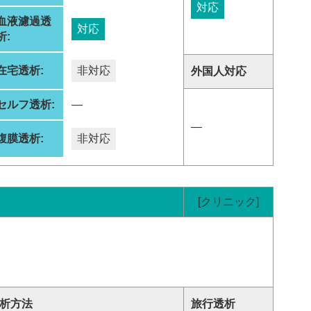
対応
血液濾過透
対応
析:
在宅透析:
非対応
外国人対応
セルフ透析:
―
―
腹膜透析:
非対応
[クリニック]
析方法
旅行透析