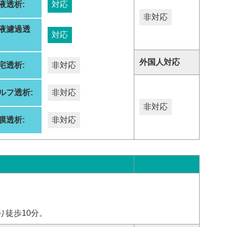
液透析:
対応
非対応
液濾過透
対応
:
外国人対応
宅透析:
非対応
ルフ透析:
非対応
非対応
膜透析:
非対応
り徒歩10分。