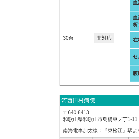
血
血
析
30台
非対応
在
セ
腹
河西田村病院
〒640-8413
和歌山県和歌山市島橋東ノ丁1-11
南海電車加太線：『東松江』駅よ