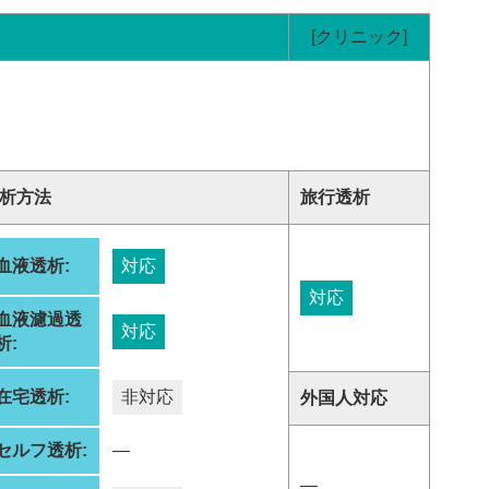
[クリニック]
析方法
旅行透析
血液透析:
対応
対応
血液濾過透
対応
析:
在宅透析:
非対応
外国人対応
セルフ透析:
―
―