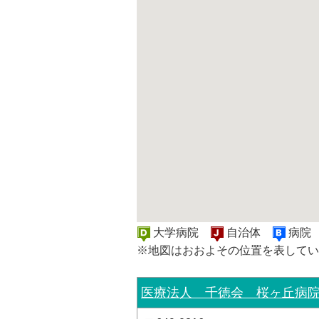
大学病院
自治体
病
※地図はおおよその位置を表してい
医療法人 千徳会 桜ヶ丘病