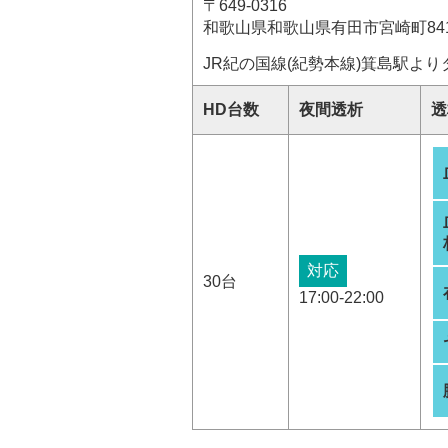
〒649-0316
和歌山県和歌山県有田市宮崎町841
JR紀の国線(紀勢本線)箕島駅より
HD台数
夜間透析
透
対応
30台
17:00-22:00