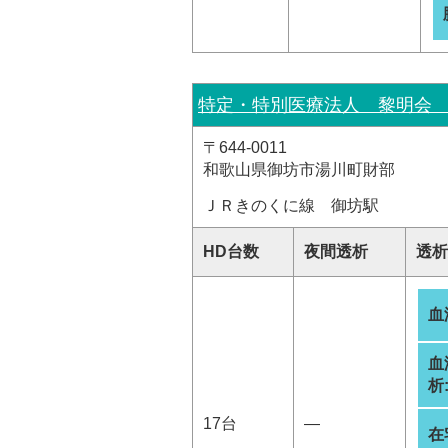
特定・特別医療法人 黎明会
〒644-0011
和歌山県御坊市湯川町財部
ＪＲきのくに線 御坊駅
HD台数
夜間透析
透析
血
血
析
17台
―
在