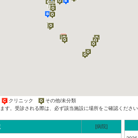
院
クリニック
その他/未分類
ます。受診される際は、必ず該当施設に場所をご確認ください
院
[病院]