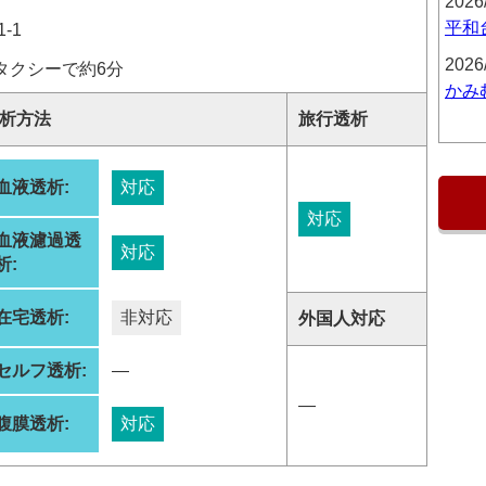
2026
平和
-1
2026
タクシーで約6分
かみ
析方法
旅行透析
血液透析:
対応
対応
血液濾過透
対応
析:
在宅透析:
非対応
外国人対応
セルフ透析:
―
―
腹膜透析:
対応