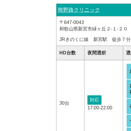
熊野路クリニック
〒647-0043
和歌山県新宮市緑ヶ丘２-１-２０
JRきのくに線 新宮駅 徒歩７分
HD台数
夜間透析
透
対応
30台
17:00-22:00