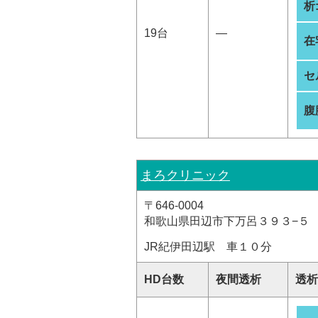
析
19台
―
在
セ
腹
まろクリニック
〒646-0004
和歌山県田辺市下万呂３９３−５
JR紀伊田辺駅 車１０分
HD台数
夜間透析
透析