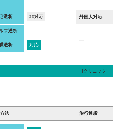
:
宅透析:
非対応
外国人対応
ルフ透析:
―
―
膜透析:
対応
[クリニック]
方法
旅行透析