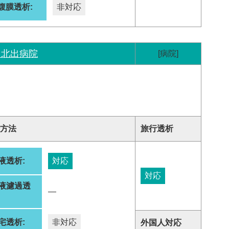
腹膜透析:
非対応
 北出病院
[病院]
方法
旅行透析
液透析:
対応
対応
液濾過透
―
:
宅透析:
非対応
外国人対応