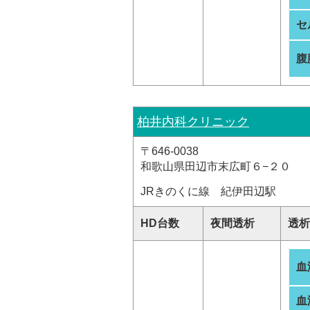
セ
腹
柏井内科クリニック
〒646-0038
和歌山県田辺市末広町６−２０
JRきのくに線 紀伊田辺駅
HD台数
夜間透析
透析
血
血