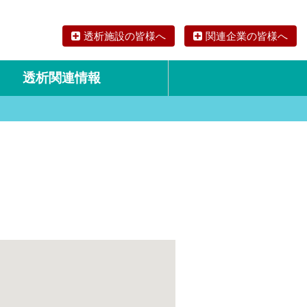
透析施設の皆様へ
関連企業の皆様へ
透析関連情報
論文・リサーチ
海外の透析食