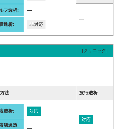
ルフ透析:
―
―
膜透析:
非対応
[クリニック]
方法
旅行透析
液透析:
対応
対応
液濾過透
―