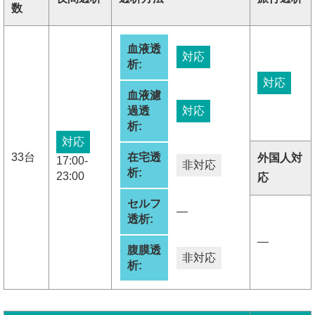
数
血液透
対応
析:
対応
血液濾
過透
対応
析:
対応
33台
在宅透
外国人対
17:00-
非対応
析:
23:00
応
セルフ
―
透析:
―
腹膜透
非対応
析: