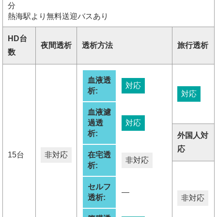
分
熱海駅より無料送迎バスあり
HD台
夜間透析
透析方法
旅行透析
数
血液透
対応
析:
対応
血液濾
過透
対応
析:
外国人対
応
15台
非対応
在宅透
非対応
析:
セルフ
―
透析:
非対応