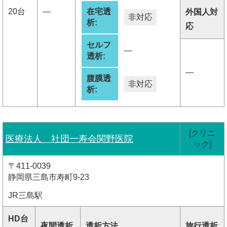
20台
―
在宅透
外国人対
非対応
析:
応
セルフ
―
透析:
―
腹膜透
非対応
析:
[クリニ
医療法人 社団一寿会関野医院
ック]
〒411-0039
静岡県三島市寿町9-23
JR三島駅
HD台
夜間透析
透析方法
旅行透析