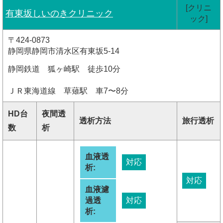
[クリニ
有東坂しいのきクリニック
ック]
〒424-0873
静岡県静岡市清水区有東坂5-14
静岡鉄道 狐ヶ崎駅 徒歩10分
ＪＲ東海道線 草薙駅 車7〜8分
HD台
夜間透
透析方法
旅行透析
数
析
血液透
対応
析:
対応
血液濾
過透
対応
析: