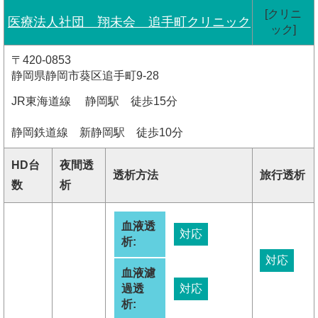
[クリニ
医療法人社団 翔未会 追手町クリニック
ック]
〒420-0853
静岡県静岡市葵区追手町9-28
JR東海道線 静岡駅 徒歩15分
静岡鉄道線 新静岡駅 徒歩10分
HD台
夜間透
透析方法
旅行透析
数
析
血液透
対応
析:
対応
血液濾
過透
対応
析: