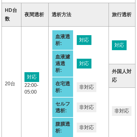
HD台
夜間透析
透析方法
旅行透析
数
血液透
対応
析:
対応
血液濾
過透
対応
析:
外国人対
対応
応
20台
在宅透
22:00-
非対応
析:
05:00
セルフ
非対応
透析:
非対応
腹膜透
非対応
析: