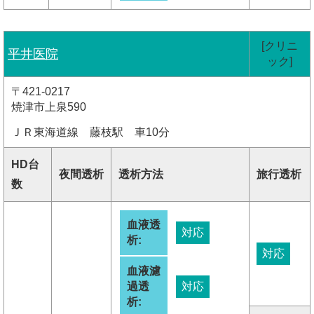
[クリニ
平井医院
ック]
〒421-0217
焼津市上泉590
ＪＲ東海道線 藤枝駅 車10分
HD台
夜間透析
透析方法
旅行透析
数
血液透
対応
析:
対応
血液濾
過透
対応
析: