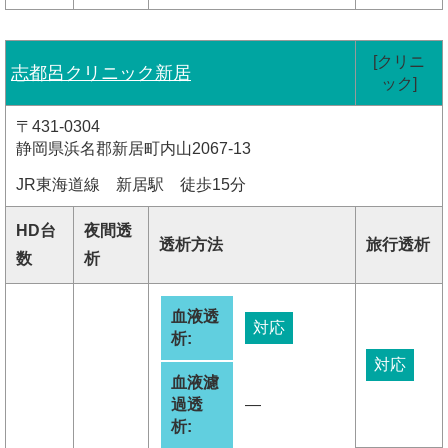
[クリニ
志都呂クリニック新居
ック]
〒431-0304
静岡県浜名郡新居町内山2067-13
JR東海道線 新居駅 徒歩15分
HD台
夜間透
透析方法
旅行透析
数
析
血液透
対応
析:
対応
血液濾
過透
―
析: