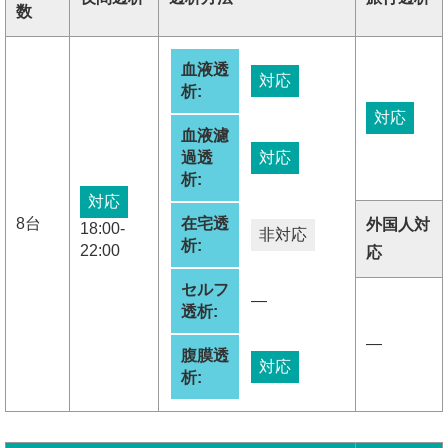
数
血液透
対応
析:
対応
血液濾
過透
対応
析:
対応
8台
在宅透
外国人対
18:00-
非対応
析:
22:00
応
セルフ
―
透析:
―
腹膜透
対応
析: