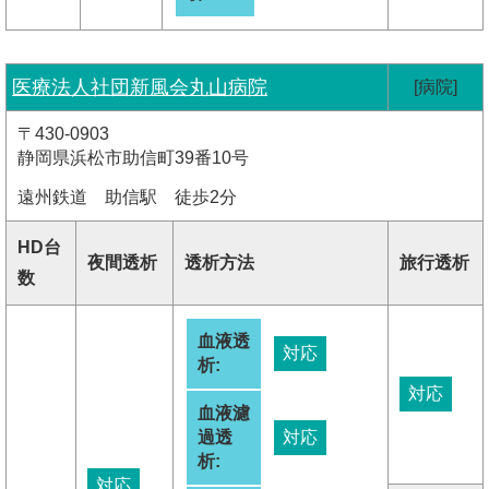
医療法人社団新風会丸山病院
[病院]
〒430-0903
静岡県浜松市助信町39番10号
遠州鉄道 助信駅 徒歩2分
HD台
夜間透析
透析方法
旅行透析
数
血液透
対応
析:
対応
血液濾
過透
対応
析:
対応