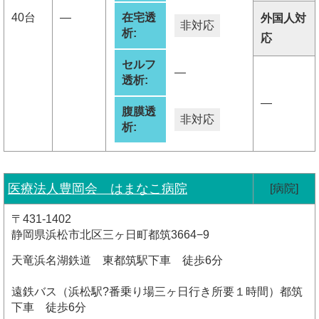
40台
―
在宅透
外国人対
非対応
析:
応
セルフ
―
透析:
―
腹膜透
非対応
析:
医療法人豊岡会 はまなこ病院
[病院]
〒431-1402
静岡県浜松市北区三ヶ日町都筑3664−9
天竜浜名湖鉄道 東都筑駅下車 徒歩6分
遠鉄バス（浜松駅?番乗り場三ヶ日行き所要１時間）都筑
下車 徒歩6分