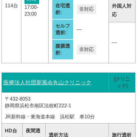
114台
在宅透
外国人対
17:00-
非対応
析:
23:00
応
セルフ
―
透析:
―
腹膜透
非対応
析:
[クリニ
医療法人社団新風会丸山クリニック
ック]
〒432-8053
静岡県浜松市南区法枝町222-1
JR新幹線・東海道本線 浜松駅 車10分
HD台
夜間透
透析方法
旅行透析