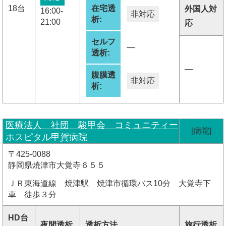
18台
在宅透
外国人対
16:00-
非対応
析:
21:00
応
セルフ
―
透析:
―
腹膜透
非対応
析:
医療法人 社団 駿甲会 コミュニティー
[病院]
ホスピタル甲賀病院
〒425-0088
静岡県焼津市大覚寺６５５
ＪＲ東海道線 焼津駅 焼津市循環バス10分 大覚寺下
車 徒歩３分
HD台
夜間透析
透析方法
旅行透析