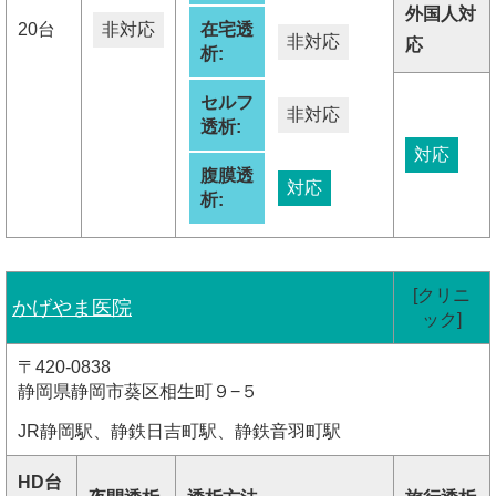
外国人対
20台
非対応
在宅透
非対応
応
析:
セルフ
非対応
透析:
対応
腹膜透
対応
析:
[クリニ
かげやま医院
ック]
〒420-0838
静岡県静岡市葵区相生町９−５
JR静岡駅、静鉄日吉町駅、静鉄音羽町駅
HD台