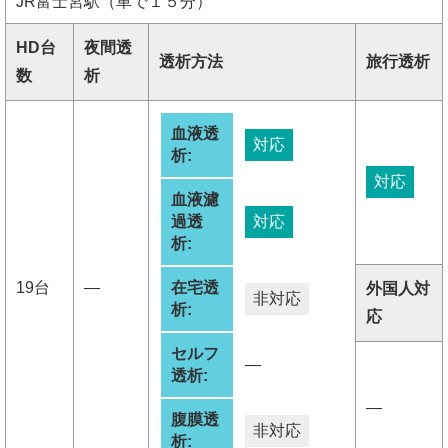
JR富士宮駅（車で１５分）
HD台
夜間透
透析方法
旅行透析
数
析
血液透
対応
析:
対応
血液濾
過透
対応
析:
19台
―
在宅透
外国人対
非対応
析:
応
セルフ
―
透析:
―
腹膜透
非対応
析: