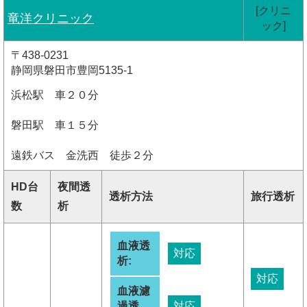
[クリニ
竜洋クリニック
ック]
〒438-0231
静岡県磐田市豊岡5135-1
浜松駅 車２０分
磐田駅 車１５分
遠鉄バス 金洗西 徒歩２分
HD台
夜間透
透析方法
旅行透析
数
析
血液透
対応
析:
対応
血液濾
過透
対応