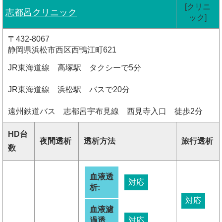
[クリニ
志都呂クリニック
ック]
〒432-8067
静岡県浜松市西区西鴨江町621
JR東海道線 高塚駅 タクシーで5分
JR東海道線 浜松駅 バスで20分
遠州鉄道バス 志都呂宇布見線 西見寺入口 徒歩2分
HD台
夜間透析
透析方法
旅行透析
数
血液透
対応
析:
対応
血液濾
過透
対応