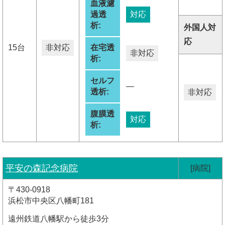
血液濾
過透
対応
析:
外国人対
応
15台
非対応
在宅透
非対応
析:
セルフ
―
透析:
非対応
腹膜透
対応
析:
平安の森記念病院
[病院]
〒430-0918
浜松市中央区八幡町181
遠州鉄道八幡駅から徒歩3分