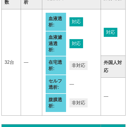
数
析
血液透
対応
析:
対応
血液濾
過透
対応
析:
32台
―
在宅透
外国人対
非対応
析:
応
セルフ
―
透析:
―
腹膜透
非対応
析: