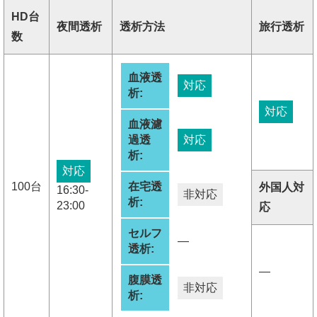
HD台
夜間透析
透析方法
旅行透析
数
血液透
対応
析:
対応
血液濾
過透
対応
析:
対応
100台
在宅透
外国人対
16:30-
非対応
析:
23:00
応
セルフ
―
透析:
―
腹膜透
非対応
析: