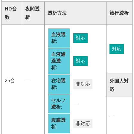
HD台
夜間透
透析方法
旅行透析
数
析
血液透
対応
析:
対応
血液濾
過透
対応
析:
25台
―
在宅透
外国人対
非対応
析:
応
セルフ
―
透析:
―
腹膜透
非対応
析: