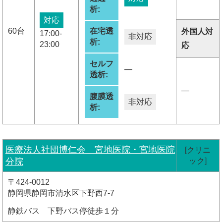
析:
対応
60台
在宅透
外国人対
17:00-
非対応
析:
23:00
応
セルフ
―
透析:
―
腹膜透
非対応
析:
医療法人社団博仁会 宮地医院・宮地医院
[クリニ
分院
ック]
〒424-0012
静岡県静岡市清水区下野西7-7
静鉄バス 下野バス停徒歩１分