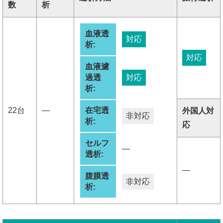
数
析
血液透
対応
析:
対応
血液濾
過透
対応
析:
22台
―
在宅透
外国人対
非対応
析:
応
セルフ
―
透析:
―
腹膜透
非対応
析: