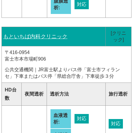
腹膜透
対応
析:
[クリニ
もといちば内科クリニック
ック]
〒416-0954
富士市本市場町906
公共交通機関｜JR富士駅よりバス停「富士市フィラン
セ」下車またはバス停「県総合庁舎」下車徒歩３分
HD台
夜間透析
透析方法
旅行透析
数
血液透
対応
析:
対応