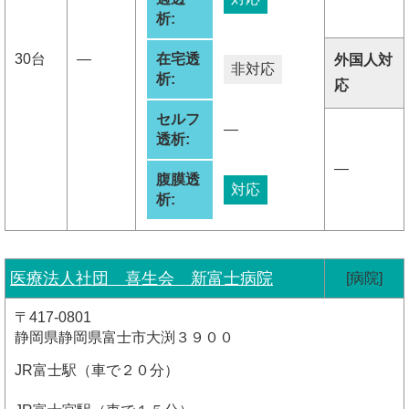
析:
30台
―
在宅透
外国人対
非対応
析:
応
セルフ
―
透析:
―
腹膜透
対応
析:
医療法人社団 喜生会 新富士病院
[病院]
〒417-0801
静岡県静岡県富士市大渕３９００
JR富士駅（車で２０分）