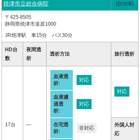
焼津市立総合病院
[自治体]
〒425-8505
静岡県焼津市道原1000
JR焼津駅 車15分 バス30分
HD台
夜間透
透析方法
旅行透析
数
析
血液透
対応
析:
対応
血液濾
過透
対応
析:
17台
―
在宅透
外国人対
非対応
析:
応