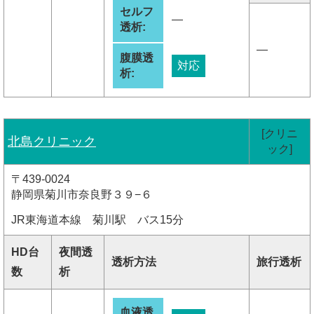
セルフ
―
透析:
―
腹膜透
対応
析:
[クリニ
北島クリニック
ック]
〒439-0024
静岡県菊川市奈良野３９−６
JR東海道本線 菊川駅 バス15分
HD台
夜間透
透析方法
旅行透析
数
析
血液透