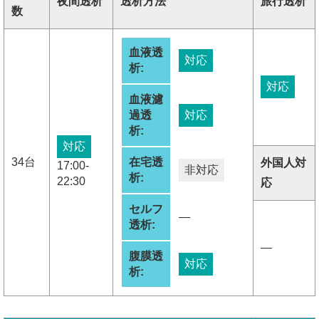
夜間透析
透析方法
旅行透析
数
血液透
対応
析:
対応
血液濾
過透
対応
析:
対応
34台
在宅透
外国人対
17:00-
非対応
析:
22:30
応
セルフ
―
透析:
―
腹膜透
対応
析: