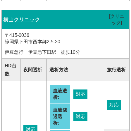
[クリニ
横山クリニック
ック]
〒415-0036
静岡県下田市西本郷2-5-30
伊豆急行 伊豆急下田駅 徒歩10分
HD台
夜間透析
透析方法
旅行透析
数
血液透
対応
析:
対応
血液濾
過透
対応
析:
対応