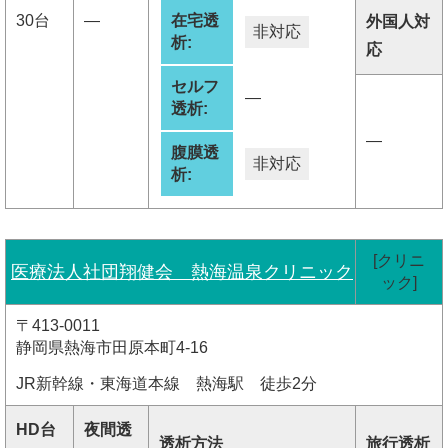
30台
―
在宅透
外国人対
非対応
析:
応
セルフ
―
透析:
―
腹膜透
非対応
析:
[クリニ
医療法人社団翔健会 熱海温泉クリニック
ック]
〒413-0011
静岡県熱海市田原本町4-16
JR新幹線・東海道本線 熱海駅 徒歩2分
HD台
夜間透
透析方法
旅行透析