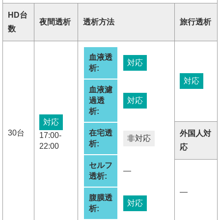
HD台
夜間透析
透析方法
旅行透析
数
血液透
対応
析:
対応
血液濾
過透
対応
析:
対応
30台
在宅透
外国人対
17:00-
非対応
析:
22:00
応
セルフ
―
透析:
―
腹膜透
対応
析: