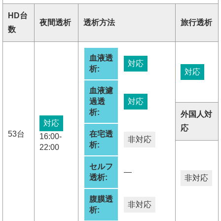
HD台
夜間透析
透析方法
旅行透析
数
血液透
対応
析:
対応
血液濾
過透
対応
析:
外国人対
対応
応
53台
在宅透
16:00-
非対応
析:
22:00
セルフ
―
透析:
非対応
腹膜透
非対応
析: