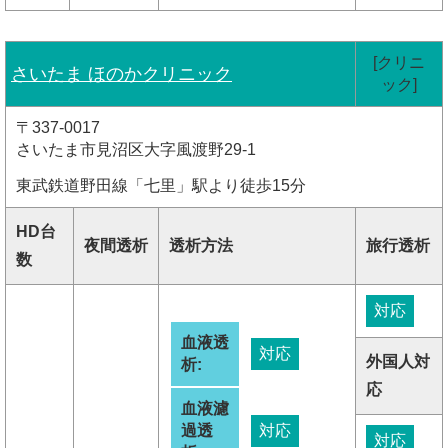
[クリニ
さいたま ほのかクリニック
ック]
〒337-0017
さいたま市見沼区大字風渡野29-1
東武鉄道野田線「七里」駅より徒歩15分
HD台
夜間透析
透析方法
旅行透析
数
対応
血液透
対応
外国人対
析:
応
血液濾
過透
対応
対応