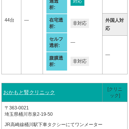
過透
対応
析:
44台
―
在宅透
外国人対
非対応
析:
応
セルフ
―
透析:
―
腹膜透
非対応
析:
[クリニ
おかもと腎クリニック
ック]
〒363-0021
埼玉県桶川市泉2-19-50
JR高崎線桶川駅下車タクシーにてワンメーター