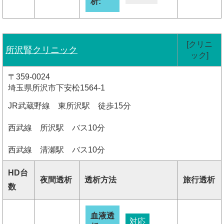
析:
[クリニ
所沢腎クリニック
ック]
〒359-0024
埼玉県所沢市下安松1564-1
JR武蔵野線 東所沢駅 徒歩15分
西武線 所沢駅 バス10分
西武線 清瀬駅 バス10分
HD台
夜間透析
透析方法
旅行透析
数
血液透
対応