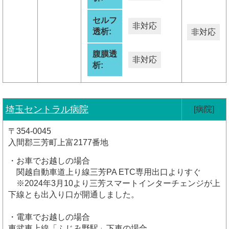
セルフ
非対応
透析:
非対応
腹膜透
非対応
析:
埼玉セントラル病院
[病院]
〒354-0045
入間郡三芳町上富2177番地
・お車でお越しの場合
関越自動車道上り線三芳PA ETC専用出口よりすぐ
※2024年3月10より三芳スマートインターチェンジが上
下線とも出入り口が開通しました。
・電車でお越しの場合
東武東上線「ふじみ野駅」下車の場合