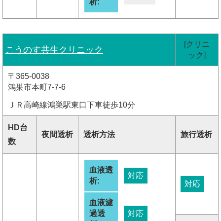
析:
[クリニ
こうのす共生クリニック
ック]
〒365-0038
鴻巣市本町7-7-6
ＪＲ高崎線鴻巣駅東口下車徒歩10分
HD台
夜間透析
透析方法
旅行透析
数
血液透
対応
析:
対応
血液濾
過透
対応