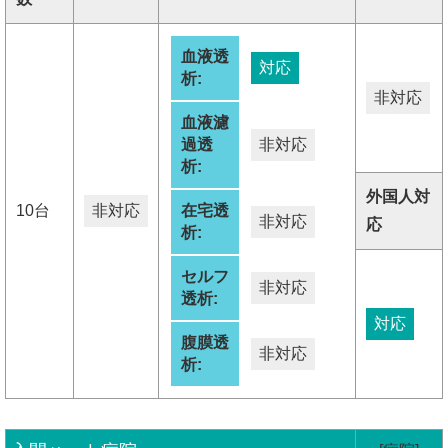
血液透
対応
析:
非対応
血液濾
過透
非対応
析:
外国人対
10台
非対応
在宅透
非対応
応
析:
セルフ
非対応
透析:
対応
腹膜透
非対応
析: