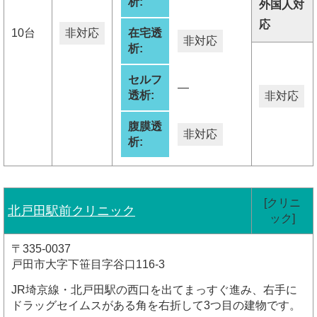
析:
外国人対
応
10台
非対応
在宅透
非対応
析:
セルフ
―
透析:
非対応
腹膜透
非対応
析:
[クリニ
北戸田駅前クリニック
ック]
〒335-0037
戸田市大字下笹目字谷口116-3
JR埼京線・北戸田駅の西口を出てまっすぐ進み、右手に
ドラッグセイムスがある角を右折して3つ目の建物です。