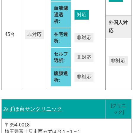
血液濾
過透
対応
析:
外国人対
応
45台
非対応
在宅透
非対応
析:
セルフ
非対応
透析:
非対応
腹膜透
非対応
析:
[クリニ
みずほ台サンクリニック
ック]
〒354-0018
埼玉県富士見市西みずほ台１−１−１