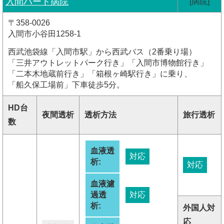
入間ハート病院
[病院]
〒358-0026
入間市小谷田1258-1
西武池袋線「入間市駅」から西武バス（2番乗り場）
「三井アウトレットパーク行き」「入間市博物館行き」
「二本木地蔵前行き」「箱根ヶ崎駅行き」に乗り、
「船久保工場前」下車徒歩5分。
HD台
夜間透析
透析方法
旅行透析
数
血液透
対応
析:
対応
血液濾
過透
対応
析:
外国人対
応