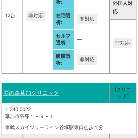
析:
外国人対
応
12台
非対応
在宅透
非対応
析:
セルフ
―
透析:
非対応
腹膜透
非対応
析:
[クリニ
彩の森草加クリニック
ック]
〒340-0022
草加市谷塚１－９－１
東武スカイツリーライン谷塚駅東口徒歩１分