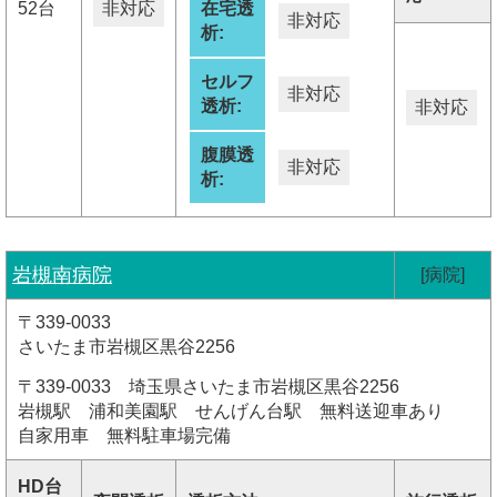
52台
非対応
在宅透
非対応
析:
セルフ
非対応
透析:
非対応
腹膜透
非対応
析:
岩槻南病院
[病院]
〒339-0033
さいたま市岩槻区黒谷2256
〒339-0033 埼玉県さいたま市岩槻区黒谷2256
岩槻駅 浦和美園駅 せんげん台駅 無料送迎車あり
自家用車 無料駐車場完備
HD台