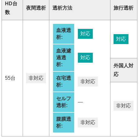
HD台
夜間透析
透析方法
旅行透析
数
血液透
対応
析:
対応
血液濾
過透
対応
析:
外国人対
応
55台
非対応
在宅透
非対応
析:
セルフ
―
透析:
非対応
腹膜透
非対応
析: