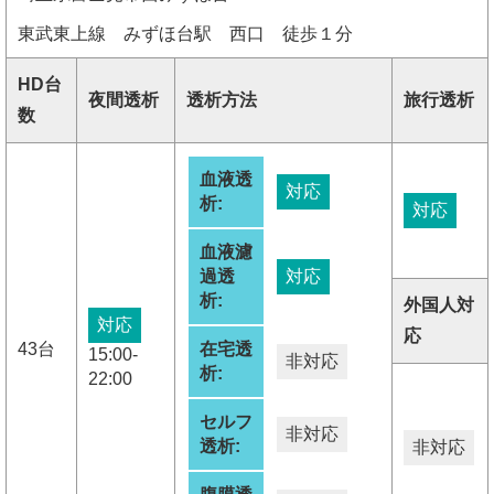
東武東上線 みずほ台駅 西口 徒歩１分
HD台
夜間透析
透析方法
旅行透析
数
血液透
対応
析:
対応
血液濾
過透
対応
析:
外国人対
対応
応
43台
在宅透
15:00-
非対応
析:
22:00
セルフ
非対応
透析:
非対応