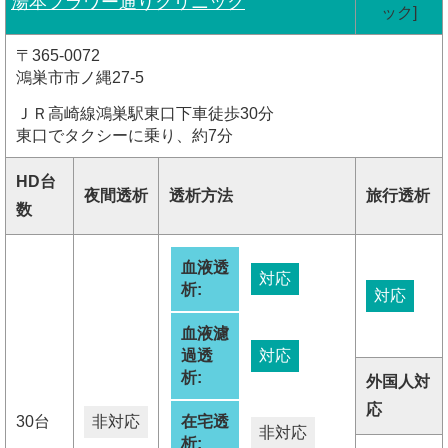
湯本フラワー通りクリニック
ック]
〒365-0072
鴻巣市市ノ縄27-5
ＪＲ高崎線鴻巣駅東口下車徒歩30分
東口でタクシーに乗り、約7分
HD台
夜間透析
透析方法
旅行透析
数
血液透
対応
析:
対応
血液濾
過透
対応
析:
外国人対
応
30台
非対応
在宅透
非対応
析: