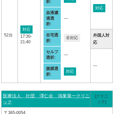
析:
対応
血液濾
過透
―
析:
対応
52台
在宅透
外国人対
17:30-
非対応
析:
21:40
応
セルフ
―
透析:
―
腹膜透
対応
析:
医療法人 社団 澤仁会 鴻巣第一クリニ
[クリニ
ック
ック]
〒365-0054