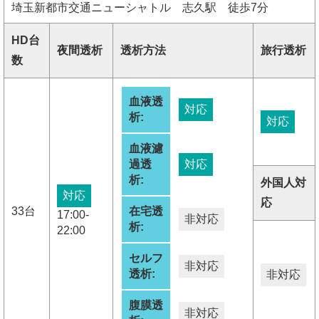
埼玉新都市交通ニューシャトル 志久駅 徒歩7分
HD台
夜間透析
透析方法
旅行透析
数
血液透
対応
析:
対応
血液濾
過透
対応
析:
外国人対
対応
応
33台
在宅透
17:00-
非対応
析:
22:00
セルフ
非対応
透析:
非対応
腹膜透
非対応