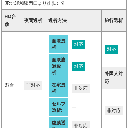
JR北浦和駅西口より徒歩５分
HD台
夜間透析
透析方法
旅行透析
数
血液透
対応
析:
対応
血液濾
過透
対応
析:
外国人対
応
37台
非対応
在宅透
非対応
析:
セルフ
―
透析:
非対応
腹膜透
非対応