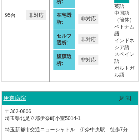
析:
英語
中国語
95台
非対応
在宅透
非対応
（簡体）
析:
ベトナム
語
セルフ
非対応
インドネ
透析:
シア語
スペイン
腹膜透
非対応
語
析:
ポルトガ
ル語
伊奈病院
[病院]
〒362-0806
埼玉県北足立郡伊奈町小室5014-1
埼玉新都市交通ニューシャトル 伊奈中央駅 徒歩7分