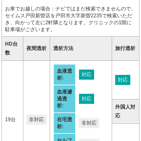
お車でお越しの場合：ナビではまだ検索できませんので、
セイムス戸田新曽店を戸田市大字新曽2235で検索いただ
き、向かって左に2軒隣となります。クリニックの1階に
駐車場がございます。
HD台
夜間透析
透析方法
旅行透析
数
血液透
対応
析:
対応
血液濾
過透
対応
析:
外国人対
応
19台
非対応
在宅透
非対応
析:
セルフ