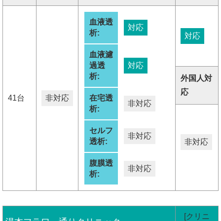
血液透
対応
析:
対応
血液濾
過透
対応
析:
外国人対
応
41台
非対応
在宅透
非対応
析:
セルフ
非対応
透析:
非対応
腹膜透
非対応
析:
[クリニ