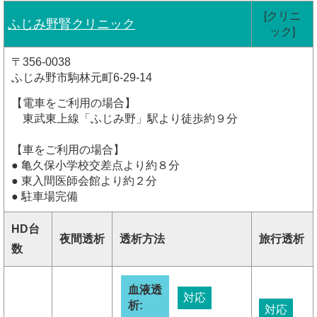
[クリニ
ふじみ野腎クリニック
ック]
〒356-0038
ふじみ野市駒林元町6-29-14
【電車をご利用の場合】
東武東上線「ふじみ野」駅より徒歩約９分
【車をご利用の場合】
● 亀久保小学校交差点より約８分
● 東入間医師会館より約２分
● 駐車場完備
HD台
夜間透析
透析方法
旅行透析
数
血液透
対応
析:
対応