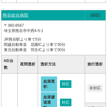
熊谷総合病院
[病院]
〒360-8567
埼玉県熊谷市中西4-5-1
JR熊谷駅より車で5分
関越自動車道 花園ICより車で30分
東北自動車道 羽生ICより車で30分
HD台
夜間透析
透析方法
旅行透析
数
血液透
対応
析:
非対応
血液濾
過透
対応