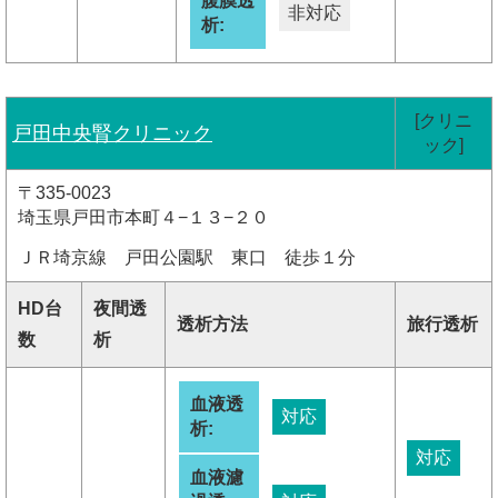
腹膜透
非対応
析:
[クリニ
戸田中央腎クリニック
ック]
〒335-0023
埼玉県戸田市本町４−１３−２０
ＪＲ埼京線 戸田公園駅 東口 徒歩１分
HD台
夜間透
透析方法
旅行透析
数
析
血液透
対応
析:
対応
血液濾