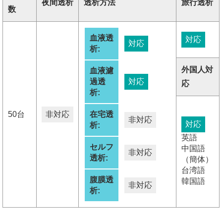
夜間透析
透析方法
旅行透析
数
血液透
対応
対応
析:
外国人対
血液濾
過透
対応
応
析:
50台
非対応
在宅透
非対応
対応
析:
英語
セルフ
中国語
非対応
透析:
（簡体）
台湾語
腹膜透
韓国語
非対応
析: