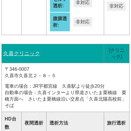
非対応
透析:
非対応
腹膜透
非対応
析:
[クリニ
久喜クリニック
ック]
〒346-0007
久喜市久喜北２－８－５
電車の場合：JR宇都宮線 久喜駅より徒歩20分
自動車の場合：久喜インターより県道さいたま栗橋線 栗
橋方面へ さいたま栗橋線沿い交差点「久喜北陽高校前」
そば
HD台
夜間透析
透析方法
旅行透析
数