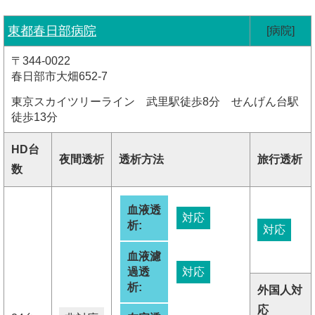
東都春日部病院
[病院]
〒344-0022
春日部市大畑652-7
東京スカイツリーライン 武里駅徒歩8分 せんげん台駅
徒歩13分
HD台
夜間透析
透析方法
旅行透析
数
血液透
対応
析:
対応
血液濾
過透
対応
析:
外国人対
応