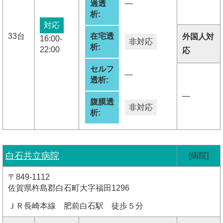
過透
―
析:
対応
33台
在宅透
外国人対
16:00-
非対応
析:
22:00
応
セルフ
―
透析:
―
腹膜透
非対応
析:
白石共立病院
[病院]
〒849-1112
佐賀県杵島郡白石町大字福田1296
ＪＲ長崎本線 肥前白石駅 徒歩５分