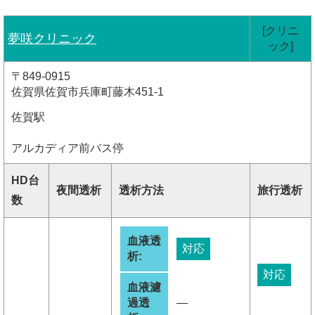
[クリニ
夢咲クリニック
ック]
〒849-0915
佐賀県佐賀市兵庫町藤木451-1
佐賀駅
アルカディア前バス停
HD台
夜間透析
透析方法
旅行透析
数
血液透
対応
析:
対応
血液濾
過透
―