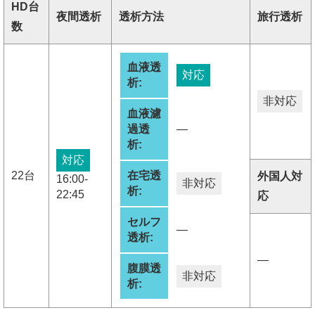
HD台
夜間透析
透析方法
旅行透析
数
血液透
対応
析:
非対応
血液濾
過透
―
析:
対応
22台
在宅透
外国人対
16:00-
非対応
析:
22:45
応
セルフ
―
透析:
―
腹膜透
非対応
析: