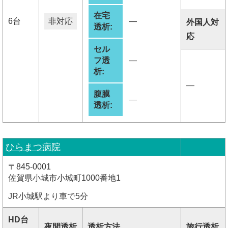
在宅
6台
非対応
―
外国人対
透析:
応
セル
フ透
―
析:
―
腹膜
―
透析:
ひらまつ病院
〒845-0001
佐賀県小城市小城町1000番地1
JR小城駅より車で5分
HD台
夜間透析
透析方法
旅行透析