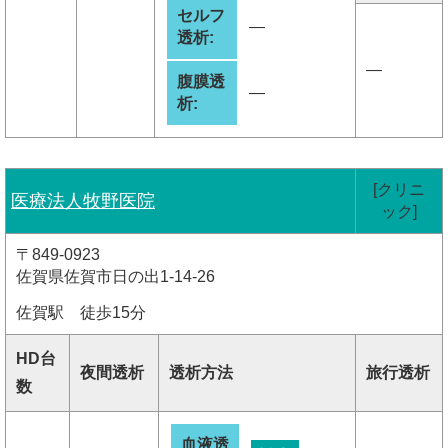
セルフ
―
透析:
―
腹膜透
―
析:
[クリニ
医療法人牧野医院
ック]
〒849-0923
佐賀県佐賀市日の出1-14-26
佐賀駅 徒歩15分
HD台
夜間透析
透析方法
旅行透析
数
血液透