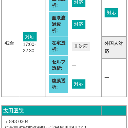
対応
析:
対応
血液濾
過透
対応
析:
対応
42台
在宅透
外国人対
17:00-
非対応
析:
22:30
応
セルフ
―
透析:
―
腹膜透
対応
析:
太田医院
〒843-0304
佐賀県嬉野市嬉野町大字岩屋川内甲77-1