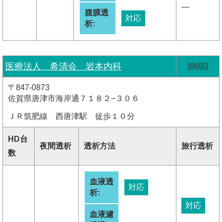
―
腹膜透
対応
析:
医療法人 希清会 岩本内科
[病院]
〒847-0873
佐賀県唐津市海岸通７１８２−３０６
ＪＲ筑肥線 西唐津駅 徒歩１０分
HD台
夜間透析
透析方法
旅行透析
数
血液透
対応
析:
対応
血液濾