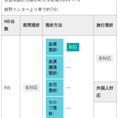
嬉野インターより車で約7分。
HD台
夜間透析
透析方法
旅行透析
数
血液
対応
透析:
非対応
血液
濾過
―
透析:
在宅
8台
非対応
―
外国人対
透析:
応
セル
フ透
―
析: