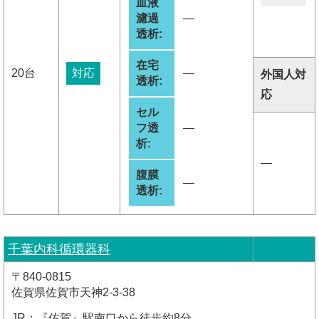
血液
濾過
―
透析:
在宅
20台
対応
―
外国人対
透析:
応
セル
フ透
―
析:
―
腹膜
―
透析:
千葉内科循環器科
〒840-0815
佐賀県佐賀市天神2-3-38
JR：『佐賀』駅南口から徒歩約8分。