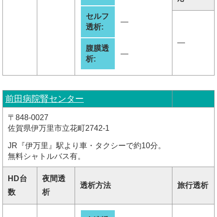
セルフ
―
透析:
―
腹膜透
―
析:
前田病院腎センター
〒848-0027
佐賀県伊万里市立花町2742-1
JR『伊万里』駅より車・タクシーで約10分。
無料シャトルバス有。
HD台
夜間透
透析方法
旅行透析
数
析