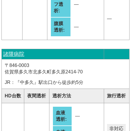
フ透
―
析:
―
腹膜
―
透析:
諸隈病院
〒846-0003
佐賀県多久市北多久町多久原2414-70
JR：『中多久』駅出口から徒歩約5分
HD台数
夜間透析
透析方法
旅行透析
血液
―
透析:
非対応