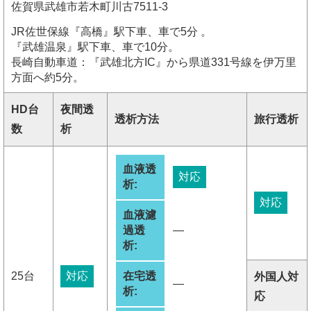
佐賀県武雄市若木町川古7511-3
JR佐世保線『高橋』駅下車、車で5分 。
『武雄温泉』駅下車、車で10分。
長崎自動車道：『武雄北方IC』から県道331号線を伊万里
方面へ約5分。
HD台
夜間透
透析方法
旅行透析
数
析
血液透
対応
析:
対応
血液濾
過透
―
析:
25台
対応
在宅透
外国人対
―
析:
応