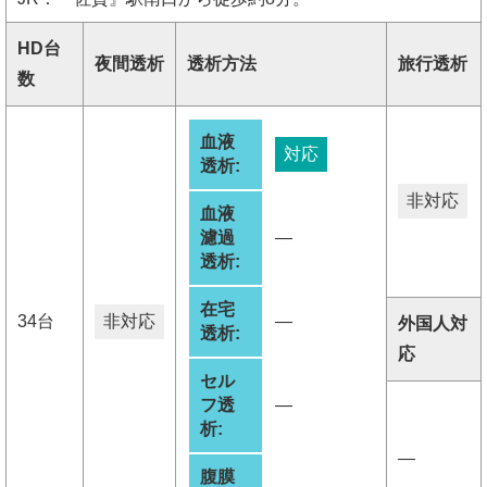
HD台
夜間透析
透析方法
旅行透析
数
血液
対応
透析:
非対応
血液
濾過
―
透析:
在宅
34台
非対応
―
外国人対
透析:
応
セル
フ透
―
析:
―
腹膜