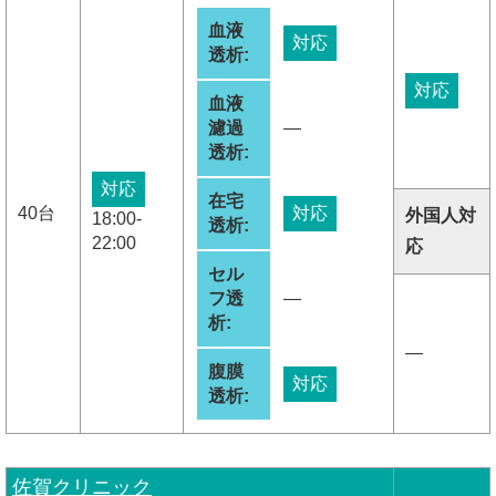
血液
対応
透析:
対応
血液
濾過
―
透析:
対応
在宅
40台
対応
外国人対
18:00-
透析:
22:00
応
セル
フ透
―
析:
―
腹膜
対応
透析:
佐賀クリニック