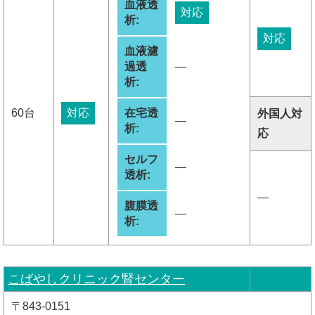
血液透
対応
析:
対応
血液濾
過透
―
析:
60台
対応
在宅透
外国人対
―
析:
応
セルフ
―
透析:
―
腹膜透
―
析:
こばやしクリニック腎センター
〒843-0151