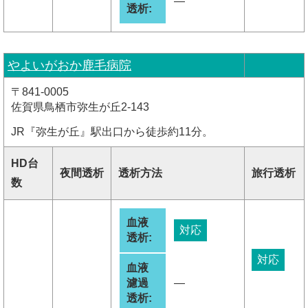
―
透析:
やよいがおか鹿毛病院
〒841-0005
佐賀県鳥栖市弥生が丘2-143
JR『弥生が丘』駅出口から徒歩約11分。
HD台
夜間透析
透析方法
旅行透析
数
血液
対応
透析:
対応
血液
濾過
―
透析: