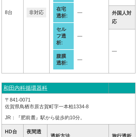
在宅
8台
非対応
―
外国人対
透析:
応
セル
フ透
―
析:
―
腹膜
―
透析:
和田内科循環器科
〒841-0071
佐賀県鳥栖市原古賀町字一本柏1334-8
JR：『肥前麓』駅から徒歩約10分。
HD台
夜間透
透析方法
旅行透析