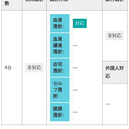
数
血液
対応
透析:
非対応
血液
濾過
―
透析:
在宅
4台
非対応
―
外国人対
透析:
応
セル
フ透
―
析:
―
腹膜
―
透析: