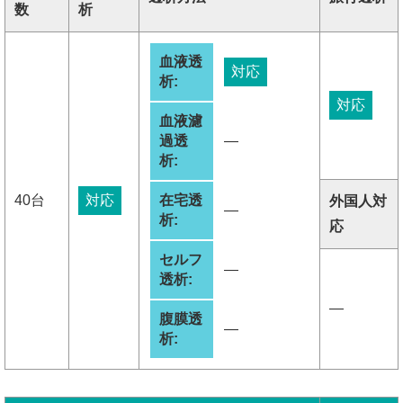
数
析
血液透
対応
析:
対応
血液濾
過透
―
析:
40台
対応
在宅透
外国人対
―
析:
応
セルフ
―
透析:
―
腹膜透
―
析: