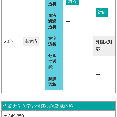
対応
透析:
対応
血液
濾過
―
透析:
在宅
23台
非対応
―
外国人対
透析:
応
セル
フ透
―
析:
―
腹膜
―
透析:
佐賀大学医学部付属病院腎臓内科
〒849-8501