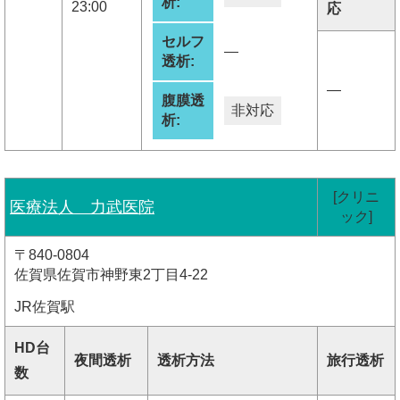
析:
23:00
応
セルフ
―
透析:
―
腹膜透
非対応
析:
[クリニ
医療法人 力武医院
ック]
〒840-0804
佐賀県佐賀市神野東2丁目4-22
JR佐賀駅
HD台
夜間透析
透析方法
旅行透析
数