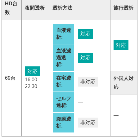
HD台
夜間透析
透析方法
旅行透析
数
血液透
対応
析:
対応
血液濾
過透
対応
析:
対応
69台
在宅透
外国人対
16:00-
非対応
析:
22:30
応
セルフ
―
透析:
―
腹膜透
非対応
析: