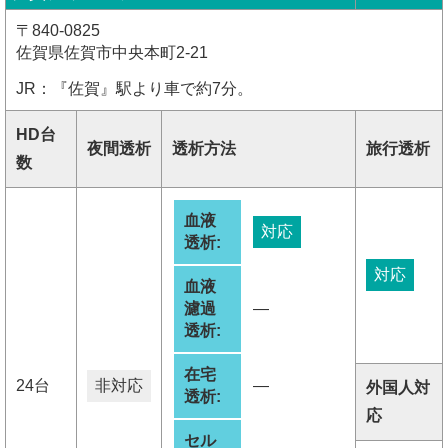
〒840-0825
佐賀県佐賀市中央本町2-21
JR：『佐賀』駅より車で約7分。
HD台
夜間透析
透析方法
旅行透析
数
血液
対応
透析:
対応
血液
濾過
―
透析:
在宅
24台
非対応
―
外国人対
透析:
応
セル