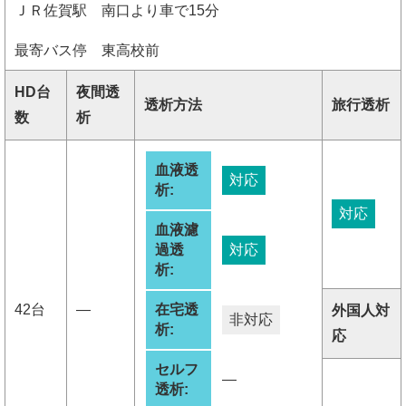
ＪＲ佐賀駅 南口より車で15分
最寄バス停 東高校前
HD台
夜間透
透析方法
旅行透析
数
析
血液透
対応
析:
対応
血液濾
過透
対応
析:
42台
―
在宅透
外国人対
非対応
析:
応
セルフ
―
透析: