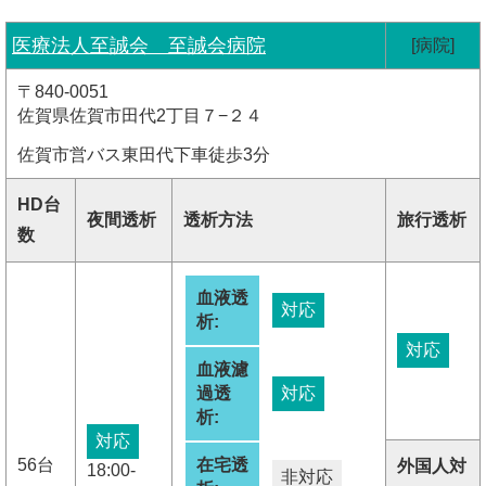
医療法人至誠会 至誠会病院
[病院]
〒840-0051
佐賀県佐賀市田代2丁目７−２４
佐賀市営バス東田代下車徒歩3分
HD台
夜間透析
透析方法
旅行透析
数
血液透
対応
析:
対応
血液濾
過透
対応
析:
対応
56台
在宅透
外国人対
18:00-
非対応