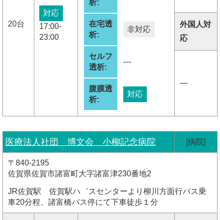
析:
対応
20台
在宅透
外国人対
17:00-
非対応
析:
23:00
応
セルフ
―
透析:
―
腹膜透
対応
析:
医療法人社団 博文会 小柳記念病院
[病院]
〒840-2195
佐賀県佐賀市諸富町大字諸富津230番地2
JR佐賀駅 佐賀駅ハ゛スセンターより柳川方面行バス乗
車20分程、諸富橋バス停にて下車徒歩１分