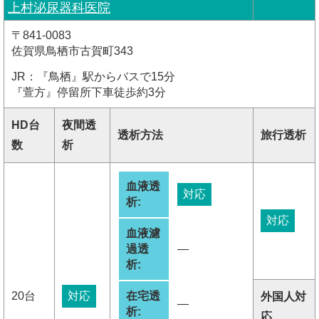
上村泌尿器科医院
〒841-0083
佐賀県鳥栖市古賀町343
JR：『鳥栖』駅からバスで15分
『萱方』停留所下車徒歩約3分
HD台
夜間透
透析方法
旅行透析
数
析
血液透
対応
析:
対応
血液濾
過透
―
析:
20台
対応
在宅透
外国人対
―
析:
応