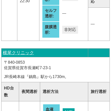
22:30
応
セルフ
―
透析:
―
腹膜透
非対応
析:
横尾クリニック
〒840-0853
佐賀県佐賀市長瀬町7-23-1
JR長崎本線『鍋島』駅から1730m。
HD台
夜間透析
透析方法
旅行透析
数
血液