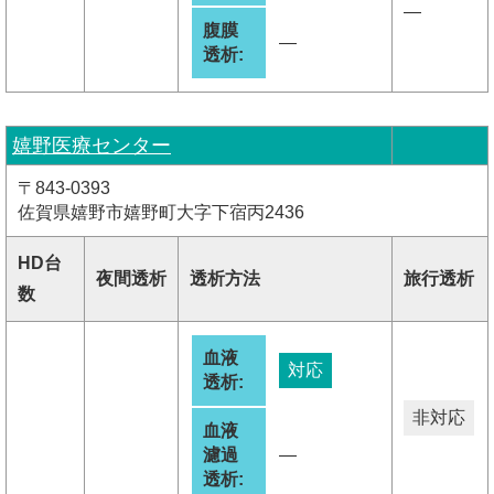
―
腹膜
―
透析:
嬉野医療センター
〒843-0393
佐賀県嬉野市嬉野町大字下宿丙2436
HD台
夜間透析
透析方法
旅行透析
数
血液
対応
透析:
非対応
血液
濾過
―
透析: