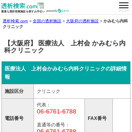
togg
全国の透析施設を検索する
メニュー
最適な透析医療施設を探すお手伝い
透析検索.com
全国の透析施設
大阪府の透析施設
かみむら内科
クリニック
【大阪府】 医療法人 上村会 かみむら内
科クリニック
医療法人 上村会かみむら内科クリニックの詳細情
報
施設区分
クリニック
代表：
06-6761-6788
電話番号
FAX番号
直通等の番号：
06-6761-6788