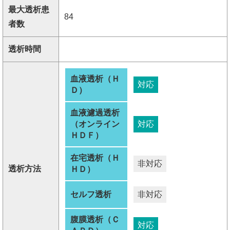
最大透析患
84
者数
透析時間
血液透析（Ｈ
対応
Ｄ）
血液濾過透析
（オンライン
対応
ＨＤＦ）
在宅透析（Ｈ
非対応
透析方法
ＨＤ）
セルフ透析
非対応
腹膜透析（Ｃ
対応