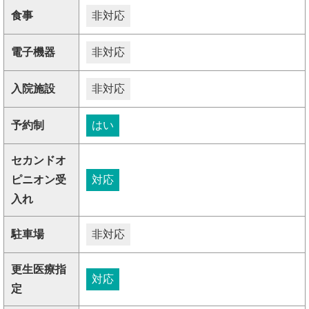
食事
非対応
電子機器
非対応
入院施設
非対応
予約制
はい
セカンドオ
ピニオン受
対応
入れ
駐車場
非対応
更生医療指
対応
定