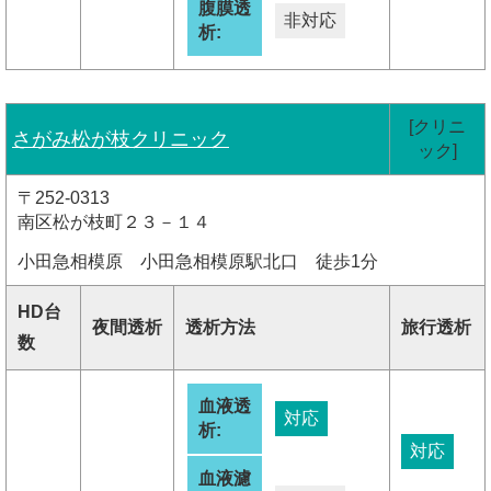
腹膜透
非対応
析:
[クリニ
さがみ松が枝クリニック
ック]
〒252-0313
南区松が枝町２３－１４
小田急相模原 小田急相模原駅北口 徒歩1分
HD台
夜間透析
透析方法
旅行透析
数
血液透
対応
析:
対応
血液濾