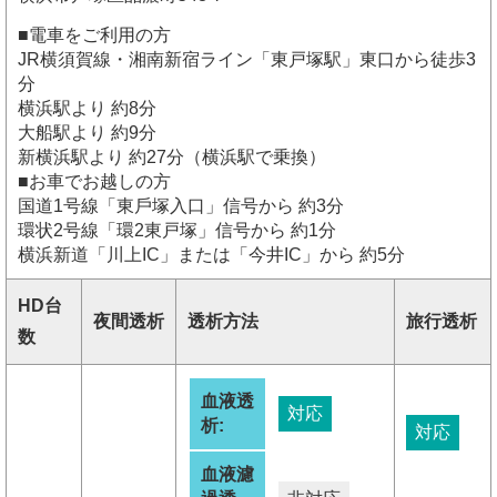
■電車をご利用の方
JR横須賀線・湘南新宿ライン「東戸塚駅」東口から徒歩3
分
横浜駅より 約8分
大船駅より 約9分
新横浜駅より 約27分（横浜駅で乗換）
■お車でお越しの方
国道1号線「東⼾塚入口」信号から 約3分
環状2号線「環2東戸塚」信号から 約1分
横浜新道「川上IC」または「今井IC」から 約5分
HD台
夜間透析
透析方法
旅行透析
数
血液透
対応
析:
対応
血液濾