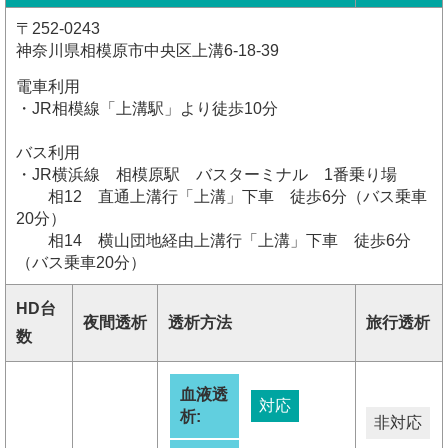
〒252-0243
神奈川県相模原市中央区上溝6-18-39
電車利用
・JR相模線「上溝駅」より徒歩10分
バス利用
・JR横浜線 相模原駅 バスターミナル 1番乗り場
相12 直通上溝行「上溝」下車 徒歩6分（バス乗車
20分）
相14 横山団地経由上溝行「上溝」下車 徒歩6分
（バス乗車20分）
HD台
夜間透析
透析方法
旅行透析
数
血液透
対応
析:
非対応