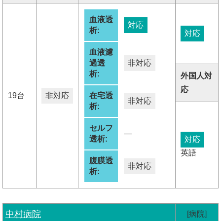
血液透
対応
析:
対応
血液濾
過透
非対応
析:
外国人対
応
19台
非対応
在宅透
非対応
析:
セルフ
―
透析:
対応
英語
腹膜透
非対応
析:
中村病院
[病院]