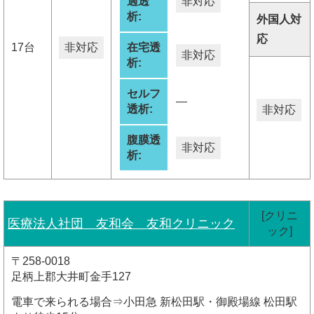
過透
非対応
析:
外国人対
応
17台
非対応
在宅透
非対応
析:
セルフ
―
透析:
非対応
腹膜透
非対応
析:
[クリニ
医療法人社団 友和会 友和クリニック
ック]
〒258-0018
足柄上郡大井町金手127
電車で来られる場合⇒小田急 新松田駅・御殿場線 松田駅