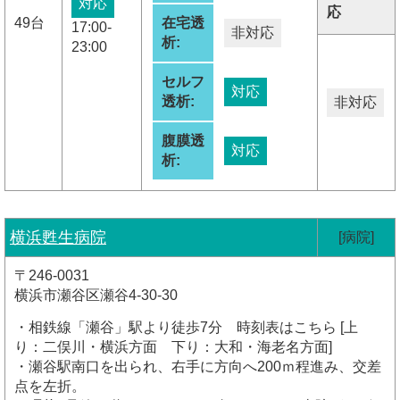
対応
応
49台
在宅透
17:00-
非対応
析:
23:00
セルフ
対応
透析:
非対応
腹膜透
対応
析:
横浜甦生病院
[病院]
〒246-0031
横浜市瀬谷区瀬谷4-30-30
・相鉄線「瀬谷」駅より徒歩7分 時刻表はこちら [上
り：二俣川・横浜方面 下り：大和・海老名方面]
・瀬谷駅南口を出られ、右手に方向へ200ｍ程進み、交差
点を左折。