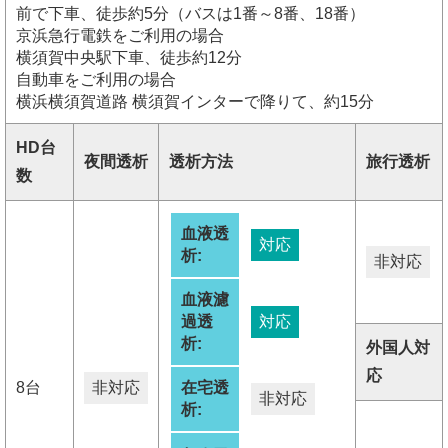
前で下車、徒歩約5分（バスは1番～8番、18番）
京浜急行電鉄をご利用の場合
横須賀中央駅下車、徒歩約12分
自動車をご利用の場合
横浜横須賀道路 横須賀インターで降りて、約15分
HD台
夜間透析
透析方法
旅行透析
数
血液透
対応
析:
非対応
血液濾
過透
対応
析:
外国人対
応
8台
非対応
在宅透
非対応
析: