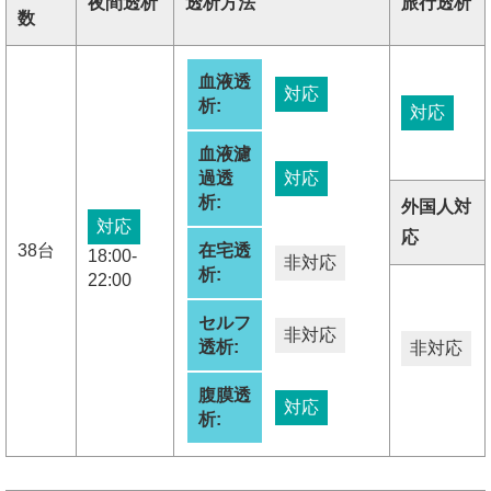
夜間透析
透析方法
旅行透析
数
血液透
対応
析:
対応
血液濾
過透
対応
析:
外国人対
対応
応
38台
在宅透
18:00-
非対応
析:
22:00
セルフ
非対応
透析:
非対応
腹膜透
対応
析: