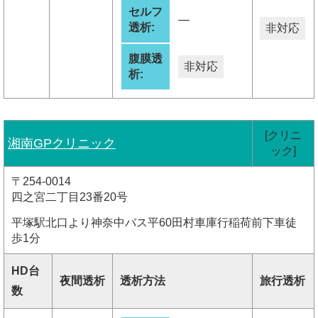
セルフ
―
透析:
非対応
腹膜透
非対応
析:
[クリニ
湘南GPクリニック
ック]
〒254-0014
四之宮二丁目23番20号
平塚駅北口より神奈中バス平60田村車庫行稲荷前下車徒
歩1分
HD台
夜間透析
透析方法
旅行透析
数