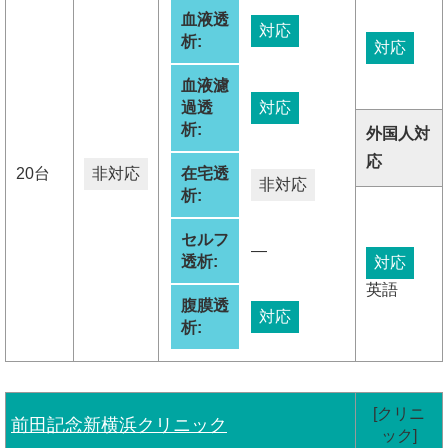
血液透
対応
析:
対応
血液濾
過透
対応
析:
外国人対
応
20台
非対応
在宅透
非対応
析:
セルフ
―
透析:
対応
英語
腹膜透
対応
析:
[クリニ
前田記念新横浜クリニック
ック]