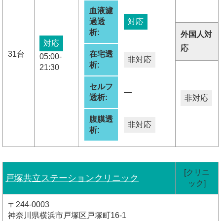
血液濾
過透
対応
析:
外国人対
対応
応
31台
在宅透
05:00-
非対応
析:
21:30
セルフ
―
透析:
非対応
腹膜透
非対応
析:
[クリニ
戸塚共立ステーションクリニック
ック]
〒244-0003
神奈川県横浜市戸塚区戸塚町16-1