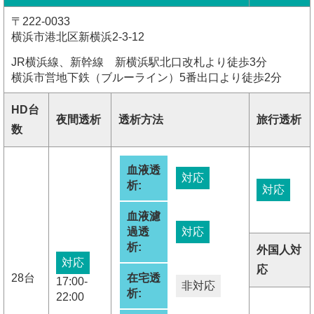
〒222-0033
横浜市港北区新横浜2-3-12
JR横浜線、新幹線 新横浜駅北口改札より徒歩3分
横浜市営地下鉄（ブルーライン）5番出口より徒歩2分
HD台
夜間透析
透析方法
旅行透析
数
血液透
対応
析:
対応
血液濾
過透
対応
析:
外国人対
対応
応
28台
在宅透
17:00-
非対応
析:
22:00