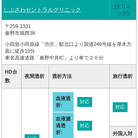
[クリニ
しぶさわセントラルクリニック
ック]
〒259-1331
秦野市堀西38
小田急小田原線「渋沢」駅北口より国道246号線を厚木方
面に徒歩10分
東名高速道路「秦野中井IC」より車で２０分
HD台
夜間透析
透析方法
旅行透析
数
血液透
対応
析:
対応
血液濾
過透
対応
析:
外国人対