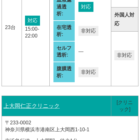
過透
対応
析:
外国人対
対応
応
23台
在宅透
15:00-
非対応
析:
22:00
セルフ
―
透析:
非対応
腹膜透
非対応
析:
[クリニ
上大岡仁正クリニック
ック]
〒233-0002
神奈川県横浜市港南区上大岡西1-10-1