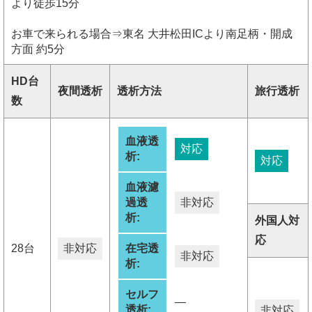
より徒歩15分
お車で来られる場合⇒東名 大井松田ICより南足柄・開成
方面 約5分
HD台
夜間透析
透析方法
旅行透析
数
血液透
対応
析:
対応
血液濾
過透
非対応
析:
外国人対
応
28台
非対応
在宅透
非対応
析:
セルフ
―
透析:
非対応