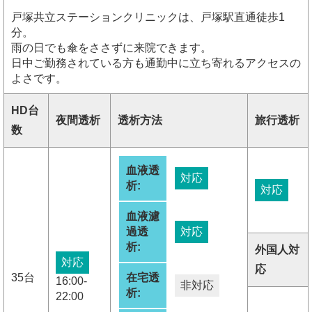
戸塚共立ステーションクリニックは、戸塚駅直通徒歩1
分。
雨の日でも傘をささずに来院できます。
日中ご勤務されている方も通勤中に立ち寄れるアクセスの
よさです。
HD台
夜間透析
透析方法
旅行透析
数
血液透
対応
析:
対応
血液濾
過透
対応
析:
外国人対
対応
応
35台
在宅透
16:00-
非対応
析:
22:00