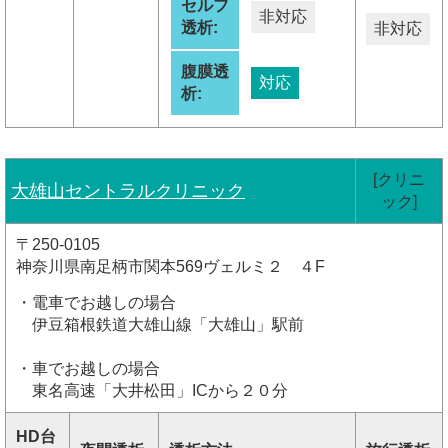
セルフ
非対応
透析:
非対応
腹膜透
対応
析:
[クリニ
大雄山セントラルクリニック
ック]
〒250-0105
神奈川県南足柄市関本569ヴェルミ２ ４F
・電車でお越しの場合
伊豆箱根鉄道大雄山線「大雄山」駅前
・車でお越しの場合
東名高速「大井松田」ICから２０分
HD台