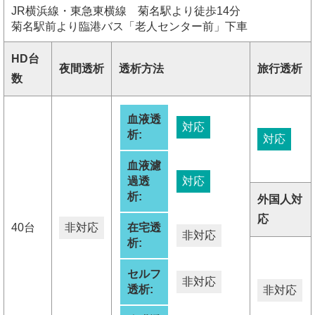
JR横浜線・東急東横線 菊名駅より徒歩14分
菊名駅前より臨港バス「老人センター前」下車
HD台
夜間透析
透析方法
旅行透析
数
血液透
対応
析:
対応
血液濾
過透
対応
析:
外国人対
応
40台
非対応
在宅透
非対応
析:
セルフ
非対応
透析:
非対応