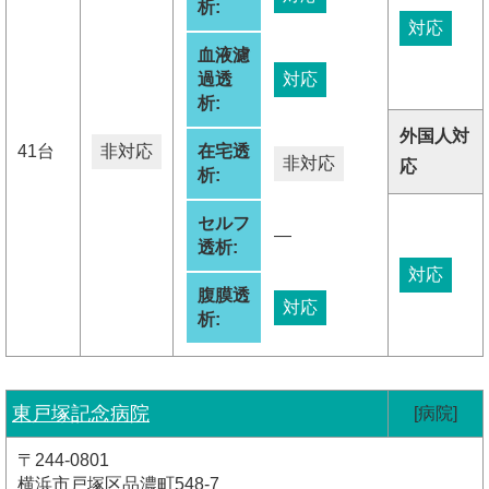
析:
対応
血液濾
過透
対応
析:
外国人対
41台
非対応
在宅透
非対応
応
析:
セルフ
―
透析:
対応
腹膜透
対応
析:
東戸塚記念病院
[病院]
〒244-0801
横浜市戸塚区品濃町548-7