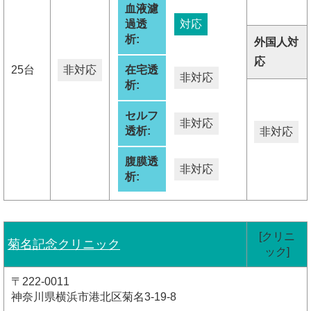
血液濾
過透
対応
析:
外国人対
応
25台
非対応
在宅透
非対応
析:
セルフ
非対応
透析:
非対応
腹膜透
非対応
析:
[クリニ
菊名記念クリニック
ック]
〒222-0011
神奈川県横浜市港北区菊名3-19-8