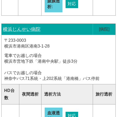
腹膜透
対応
析:
横浜じんせい病院
[病院]
〒233-0003
横浜市港南区港南3-1-28
電車でお越しの場合
横浜市営地下鉄「港南中央駅」徒歩3分
バスでお越しの場合
神奈中バス71系統・上202系統「港南橋」バス停前
HD台
夜間透析
透析方法
旅行透析
数
血液透
対応