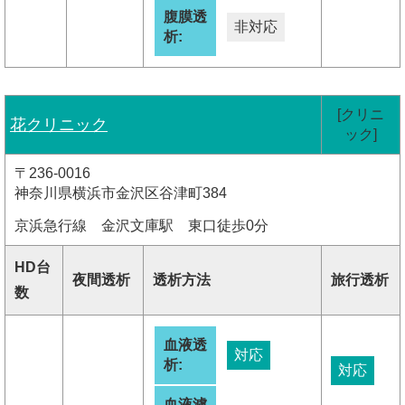
腹膜透
非対応
析:
[クリニ
花クリニック
ック]
〒236-0016
神奈川県横浜市金沢区谷津町384
京浜急行線 金沢文庫駅 東口徒歩0分
HD台
夜間透析
透析方法
旅行透析
数
血液透
対応
析:
対応
血液濾