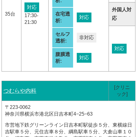
析:
対応
外国人対
35台
在宅透
17:30-
対応
応
析:
21:30
セルフ
非対応
透析:
対応
腹膜透
対応
析:
[クリニ
つむらや内科
ック]
〒223-0062
神奈川県横浜市港北区日吉本町4−25−63
市営地下鉄グリーンライン日吉本町駅徒歩５分、東横線日
吉駅車５分、元住吉車８分、綱島駅車５分、大倉山車１０