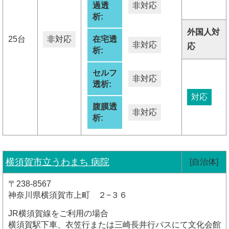
過透
非対応
析:
外国人対
25台
非対応
在宅透
非対応
応
析:
セルフ
非対応
透析:
対応
腹膜透
非対応
析:
横須賀市立うわまち 病院
[自治体]
〒238-8567
神奈川県横須賀市上町 ２−３６
JR横須賀線をご利用の場合
横須賀駅下車、衣笠行または三崎長井行バスにて文化会館