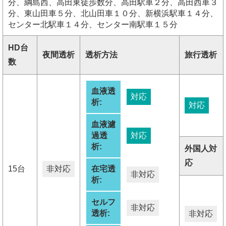
分、綱島西、高田東徒歩数分、高田駅車２分、高田西車３
分、東山田車５分、北山田車１０分、新横浜駅車１４分、
センター北駅車１４分、センター南駅車１５分
HD台
夜間透析
透析方法
旅行透析
数
血液透
対応
析:
対応
血液濾
過透
対応
析:
外国人対
応
15台
非対応
在宅透
非対応
析:
セルフ
非対応
透析:
非対応