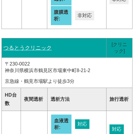
腹膜透
非対応
析:
[クリニ
つるとうクリニック
ック]
〒230-0022
神奈川県横浜市鶴見区市場東中町8-21-2
京急線・鶴見市場駅より徒歩3分
HD台
夜間透析
透析方法
旅行透析
数
血液透
対応
析:
対応