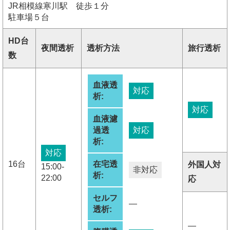
JR相模線寒川駅 徒歩１分
駐車場５台
HD台
夜間透析
透析方法
旅行透析
数
血液透
対応
析:
対応
血液濾
過透
対応
析:
対応
16台
在宅透
外国人対
15:00-
非対応
析:
22:00
応
セルフ
―
透析:
―