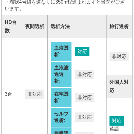
・環状4号線を道なりに350m程進まれますと当院がござ
います。
HD台
夜間透析
透析方法
旅行透析
数
血液透
対応
析:
非対応
血液濾
過透
非対応
析:
外国人対
応
3台
非対応
在宅透
非対応
析:
セルフ
非対応
透析:
対応
英語
腹膜透