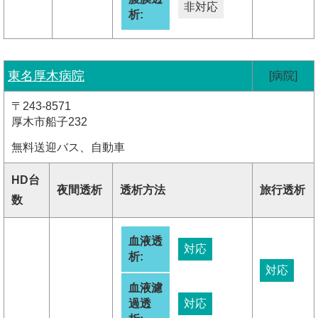
非対応
析:
東名厚木病院
[病院]
〒243-8571
厚木市船子232
無料送迎バス、自動車
HD台
夜間透析
透析方法
旅行透析
数
血液透
対応
析:
対応
血液濾
過透
対応