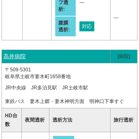
フ透
―
析:
―
腹膜
対応
透析:
高井病院
[病院]
〒509-5301
岐阜県土岐市妻木町1658番地
JR中央線 JR多治見駅 JR土岐市駅
東鉄バス 妻木上郷・妻木神明方面 明神口下車すぐ
HD台
夜間透析
透析方法
旅行透析
数