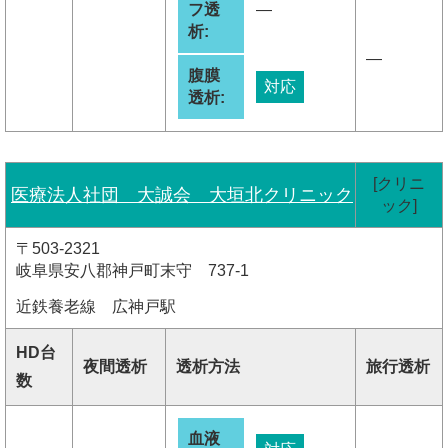
フ透
―
析:
―
腹膜
対応
透析:
[クリニ
医療法人社団 大誠会 大垣北クリニック
ック]
〒503-2321
岐阜県安八郡神戸町末守 737-1
近鉄養老線 広神戸駅
HD台
夜間透析
透析方法
旅行透析
数
血液