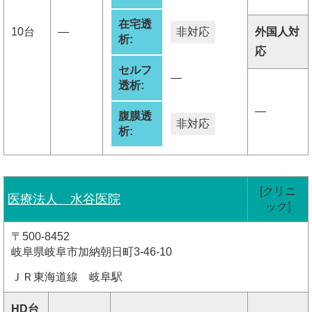
在宅透
10台
―
非対応
外国人対
析:
応
セルフ
―
透析:
―
腹膜透
非対応
析:
[クリニ
医療法人 水谷医院
ック]
〒500-8452
岐阜県岐阜市加納朝日町3-46-10
ＪＲ東海道線 岐阜駅
HD台