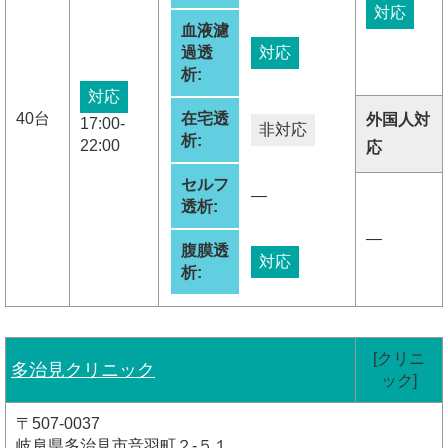
対応
血液濾
過透
対応
析:
対応
40台
在宅透
外国人対
17:00-
非対応
析:
22:00
応
セルフ
―
透析:
―
腹膜透
対応
析:
[クリニ
多治見クリニック
ック]
〒507-0037
岐阜県多治見市音羽町２-５１