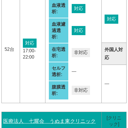
血液透
対応
析:
対応
血液濾
過透
対応
析:
対応
52台
在宅透
外国人対
17:00-
非対応
析:
22:00
応
セルフ
―
透析:
―
腹膜透
非対応
析:
[クリニ
医療法人 七耀会 うぬま東クリニック
ック]