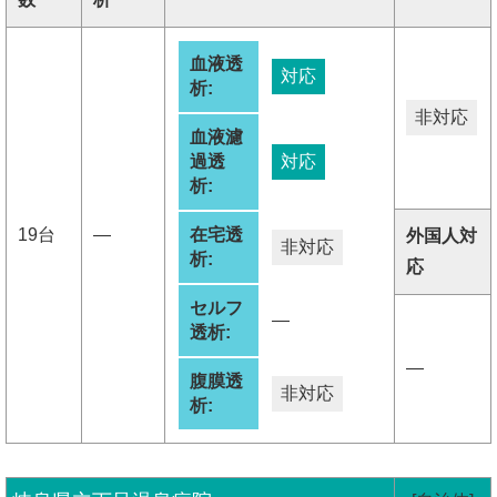
血液透
対応
析:
非対応
血液濾
過透
対応
析:
19台
―
在宅透
外国人対
非対応
析:
応
セルフ
―
透析:
―
腹膜透
非対応
析: