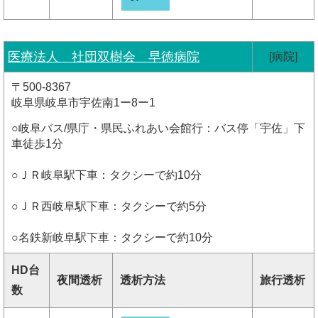
医療法人 社団双樹会 早徳病院
[病院]
〒500-8367
岐阜県岐阜市宇佐南1ー8ー1
○岐阜バス/県庁・県民ふれあい会館行：バス停「宇佐」下
車徒歩1分
○ＪＲ岐阜駅下車：タクシーで約10分
○ＪＲ西岐阜駅下車：タクシーで約5分
○名鉄新岐阜駅下車：タクシーで約10分
HD台
夜間透析
透析方法
旅行透析
数