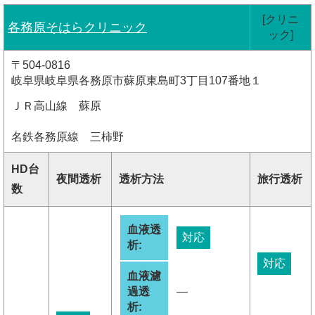
[クリニ
各務原そはらクリニック
ック]
〒504-0816
岐阜県岐阜県各務原市蘇原東島町3丁目107番地１
ＪＲ高山線 蘇原
名鉄各務原線 三柿野
HD台
夜間透析
透析方法
旅行透析
数
血液透
対応
析:
対応
血液濾
過透
―
析: