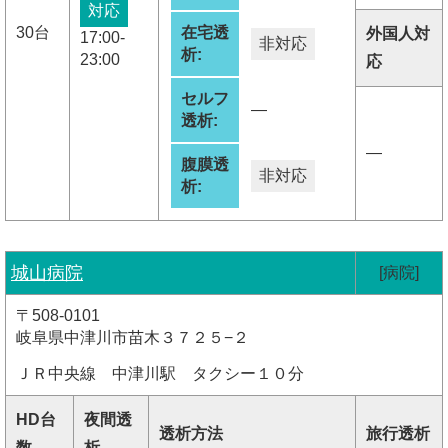
対応
30台
在宅透
外国人対
17:00-
非対応
析:
23:00
応
セルフ
―
透析:
―
腹膜透
非対応
析:
城山病院
[病院]
〒508-0101
岐阜県中津川市苗木３７２５−２
ＪＲ中央線 中津川駅 タクシー１０分
HD台
夜間透
透析方法
旅行透析
数
析