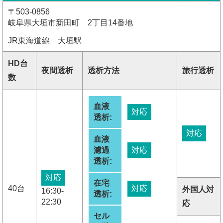
〒503-0856
岐阜県大垣市新田町 2丁目14番地
JR東海道線 大垣駅
HD台
夜間透析
透析方法
旅行透析
数
血液
対応
透析:
対応
血液
濾過
対応
透析:
対応
在宅
40台
対応
外国人対
16:30-
透析:
22:30
応
セル