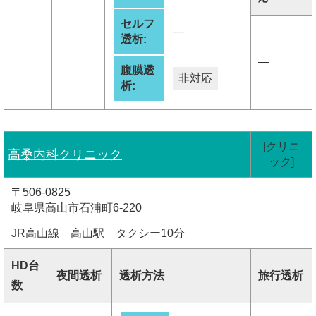
セルフ
―
透析:
―
腹膜透
非対応
析:
[クリニ
高桑内科クリニック
ック]
〒506-0825
岐阜県高山市石浦町6-220
JR高山線 高山駅 タクシー10分
HD台
夜間透析
透析方法
旅行透析
数