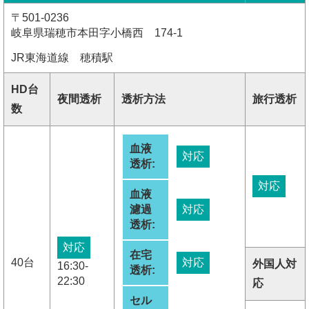
〒501-0236
岐阜県瑞穂市本田字小橋西 174-1
JR東海道線 穂積駅
HD台
夜間透析
透析方法
旅行透析
数
血液
対応
透析:
対応
血液
濾過
対応
透析:
対応
在宅
40台
対応
外国人対
16:30-
透析:
22:30
応
セル