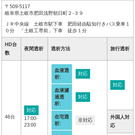
〒509-5117
岐阜県土岐市肥田浅野朝日町２-３９
ＪＲ中央線 土岐市駅下車 肥田経由駄知行きバス乗車１
０分 「土岐工専前」下車 徒歩１分
HD台
夜間透析
透析方法
旅行透析
数
血液透
対応
析:
対応
血液濾
過透
対応
析:
対応
46台
在宅透
外国人対
17:00-
非対応
析:
23:00
応