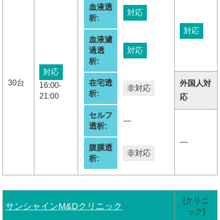
血液透
対応
析:
対応
血液濾
過透
対応
析:
対応
30台
在宅透
外国人対
16:00-
非対応
析:
21:00
応
セルフ
―
透析:
―
腹膜透
非対応
析:
[クリニ
サンシャインM&Dクリニック
ック]