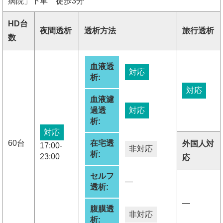
病院」下車 徒歩3分
HD台
夜間透析
透析方法
旅行透析
数
血液透
対応
析:
対応
血液濾
過透
対応
析:
対応
60台
在宅透
外国人対
17:00-
非対応
析:
23:00
応
セルフ
―
透析:
―
腹膜透
非対応
析: