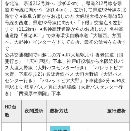
を北進、県道212号線へ（約6.0km）、県道212号線を県
道92号線に向かう（約1.4km）、左折して県道92号線を北
進すぐ ●岐阜方面からお越しの方 大縄場大橋から県道53
号線を西進、県道92号線に向かい「下磯」交差点を左折
すぐ（11.2km） ●名神高速道路からのお越しの方 名神高
速道路「養老JCT」で東海環状自動車道「大垣西」方面
へ、大野神戸インターを下りて右折、最初の信号を右折す
ぐ
公共交通機関でお越しの方 ●JR大垣駅より 養老鉄道（揖
斐行き） 「広神戸駅」下車、神戸町役場から名阪近鉄バ
ス大垣大野線（大野バスセンター行き） 「パレットピア
大野」下車徒歩2分 名阪近鉄バス 大垣大野線（大野バス
センター行き）「パレットピア大野」下車徒歩2分 ●JR岐
阜駅より 岐阜バス／真正大縄場線（大野バスセンター行
き）「西濃厚生病院」下車
HD台
夜間透析
透析方法
旅行透析
数