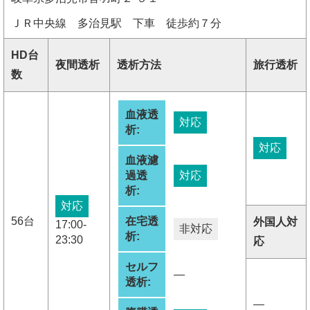
ＪＲ中央線 多治見駅 下車 徒歩約７分
HD台
夜間透析
透析方法
旅行透析
数
血液透
対応
析:
対応
血液濾
過透
対応
析:
対応
56台
在宅透
外国人対
17:00-
非対応
析:
23:30
応
セルフ
―
透析:
―