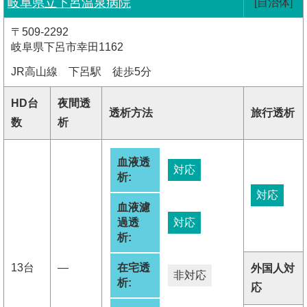
岐阜県立下呂温泉病院
[自治体]
〒509-2292
岐阜県下呂市幸田1162
JR高山線 下呂駅 徒歩5分
HD台
夜間透
透析方法
旅行透析
数
析
血液透
対応
析:
対応
血液濾
過透
対応
析:
13台
―
在宅透
外国人対
非対応
析:
応