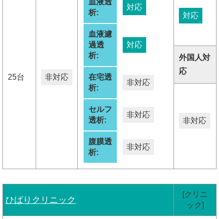
血液透
対応
析:
対応
血液濾
過透
対応
析:
外国人対
応
25台
非対応
在宅透
非対応
析:
セルフ
非対応
透析:
非対応
腹膜透
非対応
析:
[クリニ
ひばりクリニック
ック]