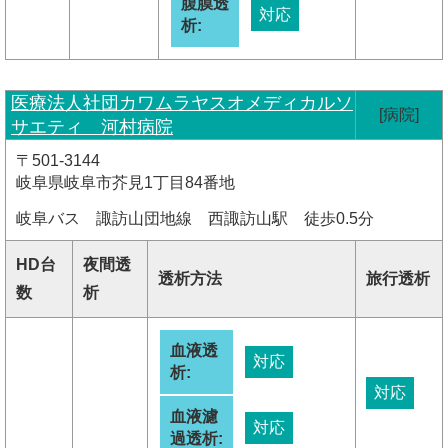
腹膜透
対応
析:
医療法人社団カワムラヤスオメディカルソ
[病院]
サエティ 河村病院
〒501-3144
岐阜県岐阜市芥見1丁目84番地
岐阜バス 諏訪山団地線 西諏訪山駅 徒歩0.5分
HD台
夜間透
透析方法
旅行透析
数
析
血液透
対応
析:
対応
血液濾
対応
過透析: