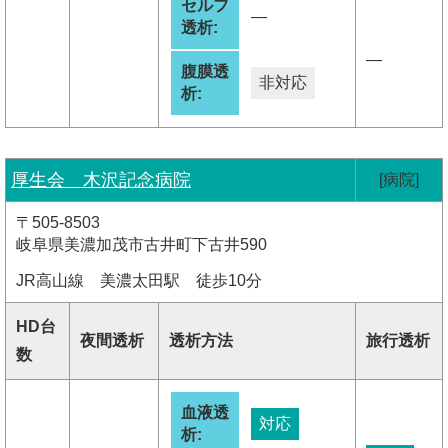
セルフ
―
透析:
―
腹膜透
非対応
析:
厚生会 木沢記念病院
[病院]
〒505-8503
岐阜県美濃加茂市古井町下古井590
JR高山線 美濃太田駅 徒歩10分
HD台
夜間透析
透析方法
旅行透析
数
血液透
対応
析: