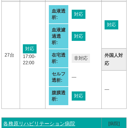
血液透
対応
析:
対応
血液濾
過透
対応
析:
対応
27台
在宅透
外国人対
17:00-
非対応
析:
22:00
応
セルフ
―
透析:
―
腹膜透
対応
析:
各務原リハビリテーション病院
[病院]