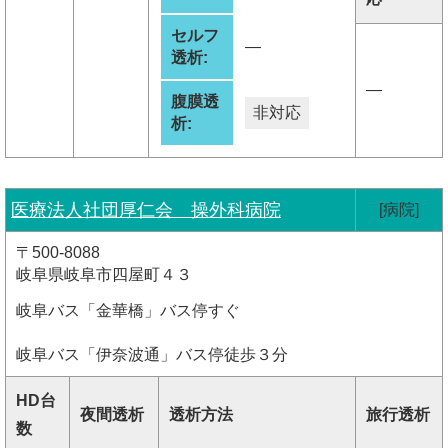
セルフ
―
透析:
―
腹膜透
非対応
析:
医療法人社団厚仁会 操外科病院
[病院]
〒500-8088
岐阜県岐阜市四屋町４３
岐阜バス「金華橋」バス停すぐ
岐阜バス「伊奈波通」バス停徒歩３分
HD台
夜間透析
透析方法
旅行透析
数