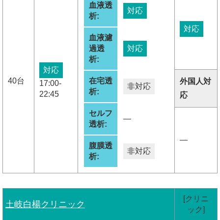
血液透
対応
析:
対応
血液濾
過透
対応
析:
対応
40台
在宅透
外国人対
17:00-
非対応
析:
22:45
応
セルフ
―
透析:
―
腹膜透
非対応
析:
[クリニ
土岐白楊クリニック
ック]