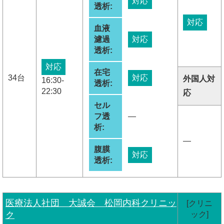
対応
透析:
対応
血液
濾過
対応
透析:
対応
在宅
34台
対応
外国人対
16:30-
透析:
22:30
応
セル
フ透
―
析:
―
腹膜
対応
透析:
医療法人社団 大誠会 松岡内科クリニッ
[クリニ
ク
ック]