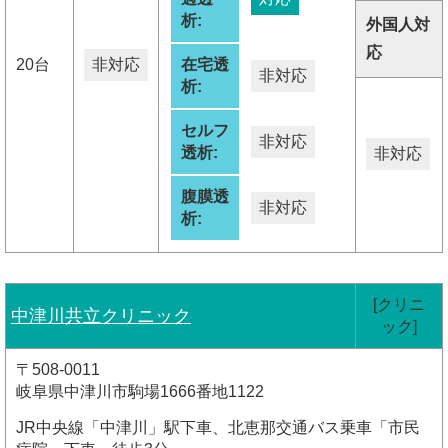
析:
外国人対
応
20台
非対応
在宅透
非対応
析:
セルフ
非対応
透析:
非対応
腹膜透
非対応
析:
[クリニ
中津川共立クリニック
ック]
〒508-0011
岐阜県中津川市駒場1666番地1122
JR中央線「中津川」駅下車、北恵那交通バス乗車「市民