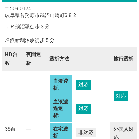
〒509-0124
岐阜県各務原市鵜沼山崎町6-8-2
ＪＲ鵜沼駅徒歩３分
名鉄新鵜沼駅徒歩５分
HD台
夜間透
透析方法
旅行透析
数
析
血液透
対応
析:
対応
血液濾
過透
対応
析:
35台
―
在宅透
外国人対
非対応
析:
応