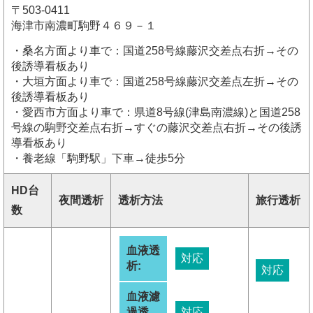
〒503-0411
海津市南濃町駒野４６９－１
・桑名方面より車で：国道258号線藤沢交差点右折→その
後誘導看板あり
・大垣方面より車で：国道258号線藤沢交差点左折→その
後誘導看板あり
・愛西市方面より車で：県道8号線(津島南濃線)と国道258
号線の駒野交差点右折→すぐの藤沢交差点右折→その後誘
導看板あり
・養老線「駒野駅」下車→徒歩5分
HD台
夜間透析
透析方法
旅行透析
数
血液透
対応
析:
対応
血液濾
過透
対応