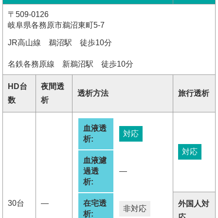
〒509-0126
岐阜県各務原市鵜沼東町5-7
JR高山線 鵜沼駅 徒歩10分
名鉄各務原線 新鵜沼駅 徒歩10分
HD台
夜間透
透析方法
旅行透析
数
析
血液透
対応
析:
対応
血液濾
過透
―
析:
30台
―
在宅透
外国人対
非対応
析:
応