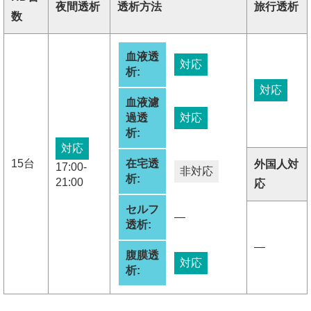
夜間透析
透析方法
旅行透析
数
血液透
対応
析:
対応
血液濾
過透
対応
析:
対応
15台
在宅透
外国人対
17:00-
非対応
析:
21:00
応
セルフ
―
透析:
―
腹膜透
対応
析: