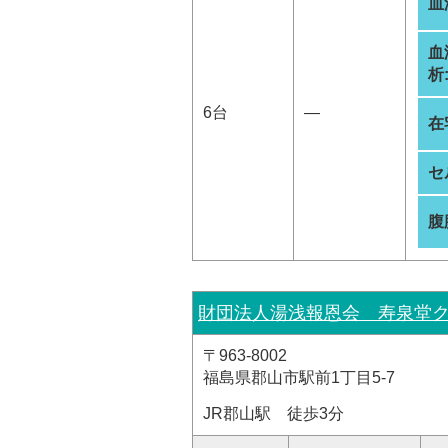
血
血
析
6台
―
在
セ
腹
財団法人湯浅報恩会 寿泉堂
〒963-8002
福島県郡山市駅前1丁目5-7
JR郡山駅 徒歩3分