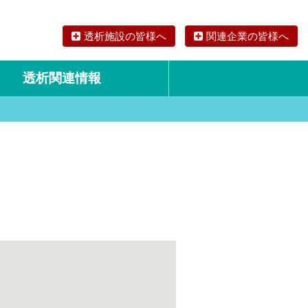
透析施設の皆様へ
関連企業の皆様へ
透析関連情報
論文・リサーチ
海外の透析食