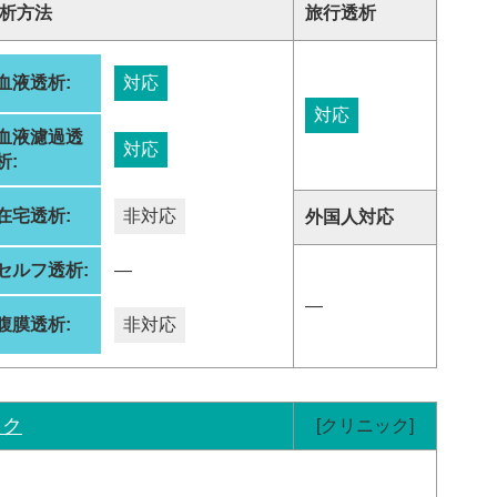
析方法
旅行透析
血液透析:
対応
対応
血液濾過透
対応
析:
在宅透析:
非対応
外国人対応
セルフ透析:
―
―
腹膜透析:
非対応
ック
[クリニック]