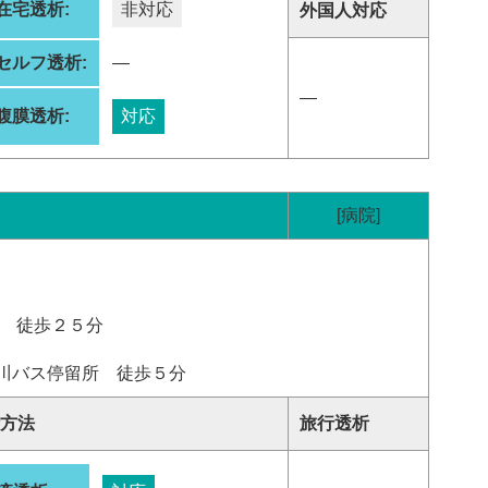
在宅透析:
非対応
外国人対応
セルフ透析:
―
―
腹膜透析:
対応
[病院]
駅 徒歩２５分
川バス停留所 徒歩５分
方法
旅行透析