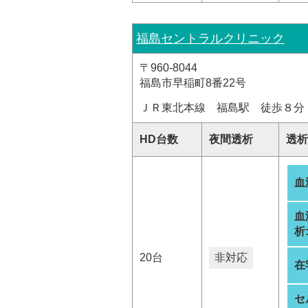
福島セントラルクリニック
〒960-8044
福島市早稲町8番22号
ＪＲ東北本線 福島駅 徒歩８分
HD台数
夜間透析
透析
血
血
析
20台
非対応
在
セ