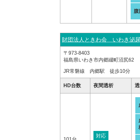
腹
財団法人ときわ会 いわき泌
〒973-8403
福島県いわき市内郷綴町沼尻62
JR常磐線 内郷駅 徒歩10分
HD台数
夜間透析
透
対応
101台