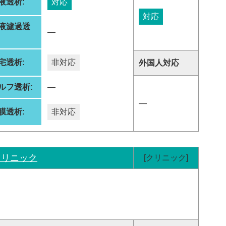
液透析:
対応
対応
液濾過透
―
:
宅透析:
非対応
外国人対応
ルフ透析:
―
―
膜透析:
非対応
クリニック
[クリニック]