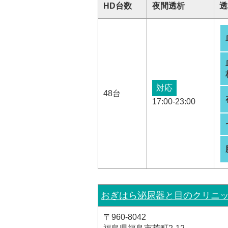
HD台数
夜間透析
透
対応
48台
17:00-23:00
おぎはら泌尿器と目のクリニ
〒960-8042