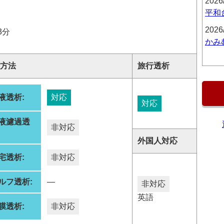
2026
平和
2026
3分
かみ
方法
旅行透析
液透析:
対応
対応
液濾過透
非対応
:
外国人対応
宅透析:
非対応
ルフ透析:
―
非対応
英語
膜透析:
非対応