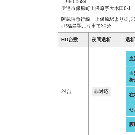
〒960-0684
伊達市保原町上保原字大木田8-1
阿武隈急行線 上保原駅より徒歩
JR福島駅より車で30分
HD台数
夜間透析
透析
血
血
析
24台
非対応
在
セ
腹