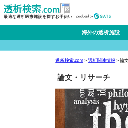
最適な透析医療施設を探すお手伝い
海外の透析施設
タイ王国
台湾
透析検索.com
透析関連情報
論
論文・リサーチ