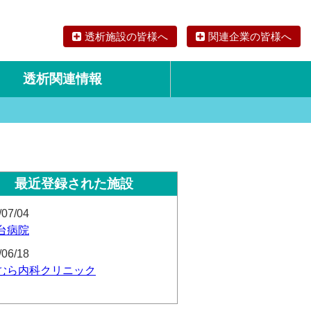
透析施設の皆様へ
関連企業の皆様へ
透析関連情報
論文・リサーチ
海外の透析食
最近登録された施設
/07/04
台病院
/06/18
むら内科クリニック