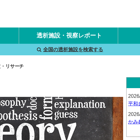
透析施設・視察レポート
全国の透析施設を検索する
国内旅行透析レポート
海外旅行透析レポート
文・リサーチ
2026
平和
2026
かみ